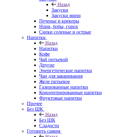
Назад
Закуски
Закуски мини
Печенье и крекеры
Нори, бобы, горох
Снеки соленые и острые
Напитки
Назад
Напитки
Кофе
Чай питьевой
Другие
Энергетические напитки
Чаи для заваривания
Желе питьевое
Газированные напитки
Концентрированные напитки
Фруктовые напитки
Прочее
Без ШК
Назад
Без ШК
Сладости
Готовить самим
Назад