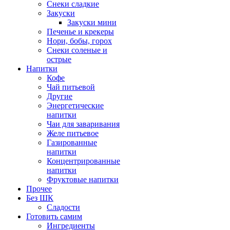
Снеки сладкие
Закуски
Закуски мини
Печенье и крекеры
Нори, бобы, горох
Снеки соленые и
острые
Напитки
Кофе
Чай питьевой
Другие
Энергетические
напитки
Чаи для заваривания
Желе питьевое
Газированные
напитки
Концентрированные
напитки
Фруктовые напитки
Прочее
Без ШК
Сладости
Готовить самим
Ингредиенты