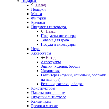
Подарки
Назад
Подарки
Манга
Фигурки
Брелоки
Предметы интерьера
Назад
Предметы интерьера
Товары для дома
Посуда и аксессуары
Игры
Аксессуары
Назад
Аксессуары
Значки, кулоны, броши
Украшения
Галантерея (сумки, кошельки, обложки
на паспорт)
Резинки, заколки, ободки
Конструкторы
Пакеты подарочные
Игрушки антистресс
Канцелярия
Брелоки мягкие