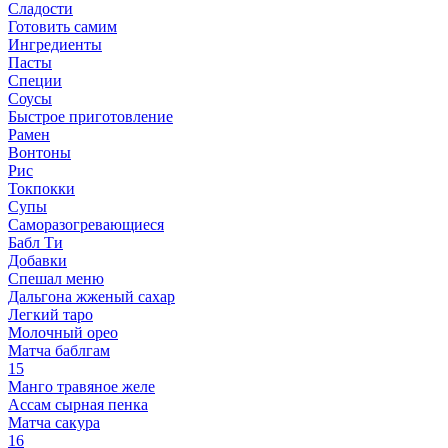
Сладости
Готовить самим
Ингредиенты
Пасты
Специи
Соусы
Быстрое приготовление
Рамен
Вонтоны
Рис
Токпокки
Супы
Саморазогревающиеся
Бабл Ти
Добавки
Спешал меню
Дальгона жженый сахар
Легкий таро
Молочный орео
Матча баблгам
15
Манго травяное желе
Ассам сырная пенка
Матча сакура
16