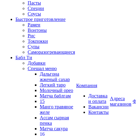
Пасты
Специи
Соусы
Быстрое приготовление
Рамен
Вонтоны
Рис
Токпокки
Супы
Саморазогревающиеся
Бабл Ти
Добавки
Спешал меню
Дальгона
жженый сахар
Легкий таро
Компания
Молочный орео
Матча баблгам
Доставка
Адреса
15
и оплата
Ф
магазинов
Манго травяное
Вакансии
желе
Контакты
Ассам сырная
пенка
Матча сакура
16