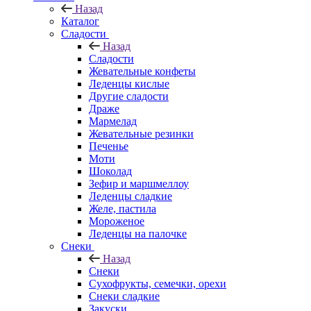
Назад
Каталог
Сладости
Назад
Сладости
Жевательные конфеты
Леденцы кислые
Другие сладости
Драже
Мармелад
Жевательные резинки
Печенье
Моти
Шоколад
Зефир и маршмеллоу
Леденцы сладкие
Желе, пастила
Мороженое
Леденцы на палочке
Снеки
Назад
Снеки
Сухофрукты, семечки, орехи
Снеки сладкие
Закуски