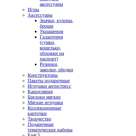
аксессуары
Игры
Аксессуары
Значки, кулоны,
броши
Украшения
Галантерея
(сумки,
кошельки,
обложки на
паспорт)
Резинки,
заколки, ободки
Конструкторы
Пакеты подарочные
Игрушки антистресс
Канцелярия
Брелоки мягкие
Мягкие игрушки
Коллекционные
карточки
Творчество
Подарочные
тематические наборы
Ещё 5