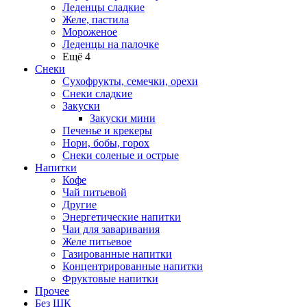
Леденцы сладкие
Желе, пастила
Мороженое
Леденцы на палочке
Ещё 4
Снеки
Сухофрукты, семечки, орехи
Снеки сладкие
Закуски
Закуски мини
Печенье и крекеры
Нори, бобы, горох
Снеки соленые и острые
Напитки
Кофе
Чай питьевой
Другие
Энергетические напитки
Чаи для заваривания
Желе питьевое
Газированные напитки
Концентрированные напитки
Фруктовые напитки
Прочее
Без ШК