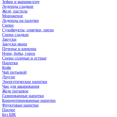
Зефир и маршмеллоу
Леденцы сладкие
Желе, пастила
Мороженое
Леденцы на палочке
Снеки
Сухофрукты, семечки, орехи
Снеки сладкие
Закуски
Закуски мини
Печенье и крекеры
Нори, бобы, горох
Снеки соленые и острые
Напитки
Кофе
Чай питьевой
Другие
Энергетические напитки
Чаи для заваривания
Желе питьевое
Газированные напитки
Концентрированные напитки
Фруктовые напитки
Прочее
Без ШК