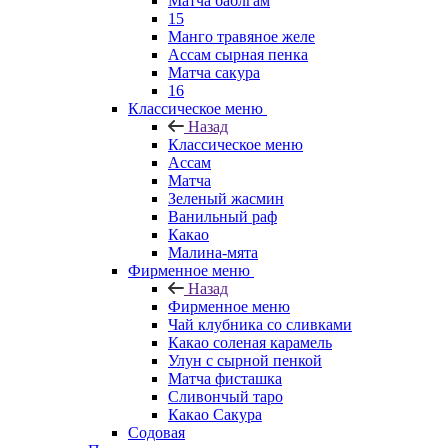
Матча баблгам
15
Манго травяное желе
Ассам сырная пенка
Матча сакура
16
Классическое меню
Назад
Классическое меню
Ассам
Матча
Зеленый жасмин
Ванильный раф
Какао
Малина-мята
Фирменное меню
Назад
Фирменное меню
Чай клубника со сливками
Какао соленая карамель
Улун с сырной пенкой
Матча фисташка
Сливончый таро
Какао Сакура
Содовая