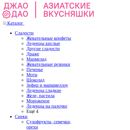
Каталог
Сладости
Жевательные конфеты
Леденцы кислые
Другие сладости
Драже
Мармелад
Жевательные резинки
Печенье
Моти
Шоколад
Зефир и маршмеллоу
Леденцы сладкие
Желе, пастила
Мороженое
Леденцы на палочке
Ещё 4
Снеки
Сухофрукты, семечки,
орехи