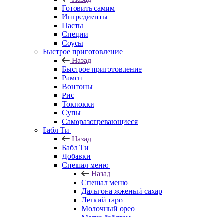
Готовить самим
Ингредиенты
Пасты
Специи
Соусы
Быстрое приготовление
Назад
Быстрое приготовление
Рамен
Вонтоны
Рис
Токпокки
Супы
Саморазогревающиеся
Бабл Ти
Назад
Бабл Ти
Добавки
Спешал меню
Назад
Спешал меню
Дальгона жженый сахар
Легкий таро
Молочный орео