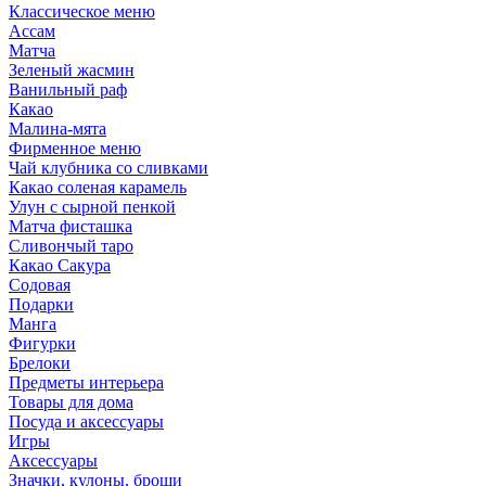
Классическое меню
Ассам
Матча
Зеленый жасмин
Ванильный раф
Какао
Малина-мята
Фирменное меню
Чай клубника со сливками
Какао соленая карамель
Улун с сырной пенкой
Матча фисташка
Сливончый таро
Какао Сакура
Содовая
Подарки
Манга
Фигурки
Брелоки
Предметы интерьера
Товары для дома
Посуда и аксессуары
Игры
Аксессуары
Значки, кулоны, броши