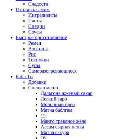
Сладости
Готовить самим
Ингредиенты
Пасты
Специи
Соусы
Быстрое приготовление
Рамен
Вонтоны
Рис
Токпокки
Супы
Саморазогревающиеся
Бабл Ти
Добавки
Спешал меню
Дальгона жженый сахар
Легкий таро
Молочный орео
Матча баблгам
15
Манго травяное желе
Ассам сырная пенка
Матча сакура
16