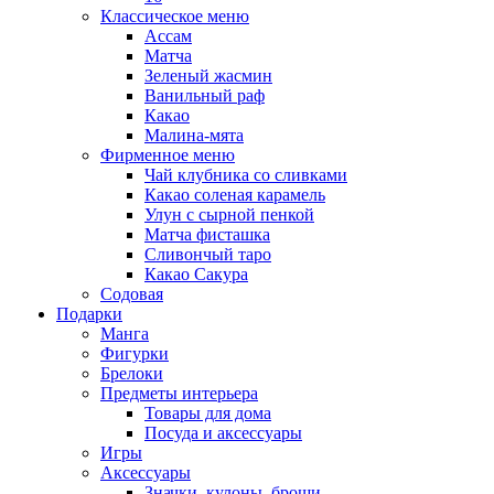
Классическое меню
Ассам
Матча
Зеленый жасмин
Ванильный раф
Какао
Малина-мята
Фирменное меню
Чай клубника со сливками
Какао соленая карамель
Улун с сырной пенкой
Матча фисташка
Сливончый таро
Какао Сакура
Содовая
Подарки
Манга
Фигурки
Брелоки
Предметы интерьера
Товары для дома
Посуда и аксессуары
Игры
Аксессуары
Значки, кулоны, броши