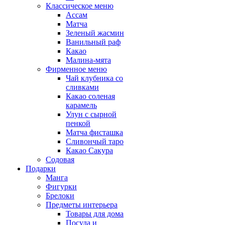
Классическое меню
Ассам
Матча
Зеленый жасмин
Ванильный раф
Какао
Малина-мята
Фирменное меню
Чай клубника со
сливками
Какао соленая
карамель
Улун с сырной
пенкой
Матча фисташка
Сливончый таро
Какао Сакура
Содовая
Подарки
Манга
Фигурки
Брелоки
Предметы интерьера
Товары для дома
Посуда и