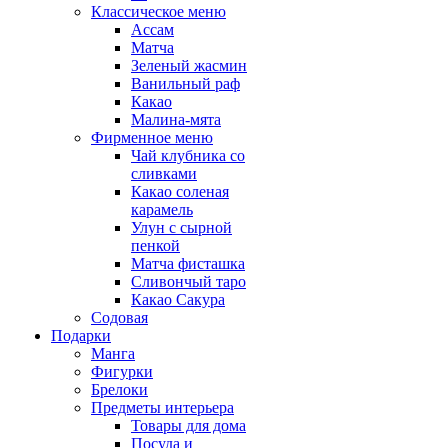
Классическое меню
Ассам
Матча
Зеленый жасмин
Ванильный раф
Какао
Малина-мята
Фирменное меню
Чай клубника со
сливками
Какао соленая
карамель
Улун с сырной
пенкой
Матча фисташка
Сливончый таро
Какао Сакура
Содовая
Подарки
Манга
Фигурки
Брелоки
Предметы интерьера
Товары для дома
Посуда и