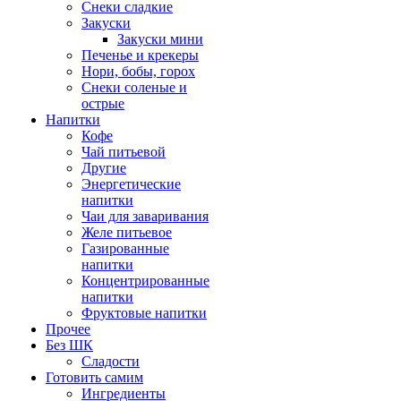
Снеки сладкие
Закуски
Закуски мини
Печенье и крекеры
Нори, бобы, горох
Снеки соленые и
острые
Напитки
Кофе
Чай питьевой
Другие
Энергетические
напитки
Чаи для заваривания
Желе питьевое
Газированные
напитки
Концентрированные
напитки
Фруктовые напитки
Прочее
Без ШК
Сладости
Готовить самим
Ингредиенты