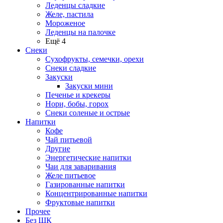
Леденцы сладкие
Желе, пастила
Мороженое
Леденцы на палочке
Ещё 4
Снеки
Сухофрукты, семечки, орехи
Снеки сладкие
Закуски
Закуски мини
Печенье и крекеры
Нори, бобы, горох
Снеки соленые и острые
Напитки
Кофе
Чай питьевой
Другие
Энергетические напитки
Чаи для заваривания
Желе питьевое
Газированные напитки
Концентрированные напитки
Фруктовые напитки
Прочее
Без ШК