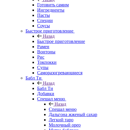
Готовить самим
Ингредиенты
Пасты
Специи
Соусы
Быстрое приготовление
Назад
Быстрое приготовление
Рамен
Вонтоны
Рис
Токпокки
Супы
Саморазогревающиеся
Бабл Ти
Назад
Бабл Ти
Добавки
Спешал меню
Назад
Спешал меню
Дальгона жженый сахар
Легкий таро
Молочный орео