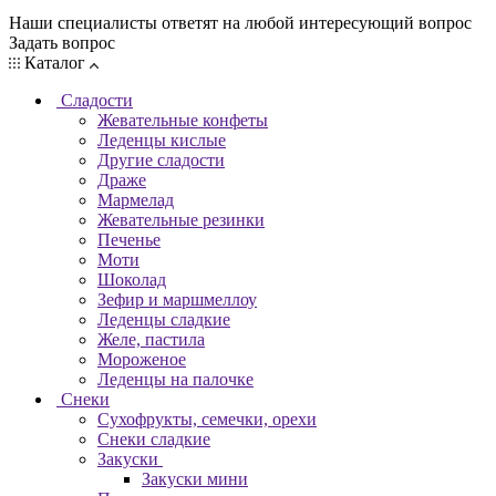
Наши специалисты ответят на любой интересующий вопрос
Задать вопрос
Каталог
Сладости
Жевательные конфеты
Леденцы кислые
Другие сладости
Драже
Мармелад
Жевательные резинки
Печенье
Моти
Шоколад
Зефир и маршмеллоу
Леденцы сладкие
Желе, пастила
Мороженое
Леденцы на палочке
Снеки
Сухофрукты, семечки, орехи
Снеки сладкие
Закуски
Закуски мини