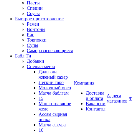
Пасты
Специи
Соусы
Быстрое приготовление
Рамен
Вонтоны
Рис
Токпокки
Супы
Саморазогревающиеся
Бабл Ти
Добавки
Спешал меню
Дальгона
жженый сахар
Легкий таро
Компания
Молочный орео
Матча баблгам
Доставка
Адреса
15
и оплата
Ф
магазинов
Манго травяное
Вакансии
желе
Контакты
Ассам сырная
пенка
Матча сакура
16