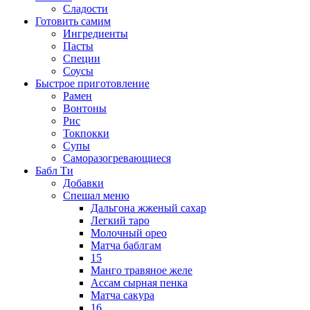
Сладости
Готовить самим
Ингредиенты
Пасты
Специи
Соусы
Быстрое приготовление
Рамен
Вонтоны
Рис
Токпокки
Супы
Саморазогревающиеся
Бабл Ти
Добавки
Спешал меню
Дальгона жженый сахар
Легкий таро
Молочный орео
Матча баблгам
15
Манго травяное желе
Ассам сырная пенка
Матча сакура
16