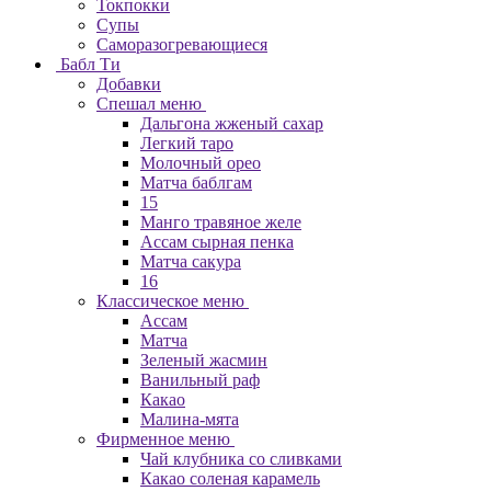
Токпокки
Супы
Саморазогревающиеся
Бабл Ти
Добавки
Спешал меню
Дальгона жженый сахар
Легкий таро
Молочный орео
Матча баблгам
15
Манго травяное желе
Ассам сырная пенка
Матча сакура
16
Классическое меню
Ассам
Матча
Зеленый жасмин
Ванильный раф
Какао
Малина-мята
Фирменное меню
Чай клубника со сливками
Какао соленая карамель