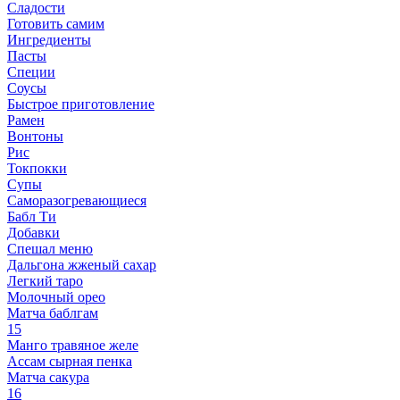
Сладости
Готовить самим
Ингредиенты
Пасты
Специи
Соусы
Быстрое приготовление
Рамен
Вонтоны
Рис
Токпокки
Супы
Саморазогревающиеся
Бабл Ти
Добавки
Спешал меню
Дальгона жженый сахар
Легкий таро
Молочный орео
Матча баблгам
15
Манго травяное желе
Ассам сырная пенка
Матча сакура
16