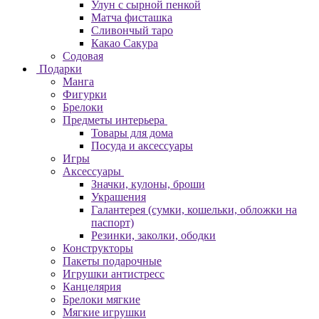
Улун с сырной пенкой
Матча фисташка
Сливончый таро
Какао Сакура
Содовая
Подарки
Манга
Фигурки
Брелоки
Предметы интерьера
Товары для дома
Посуда и аксессуары
Игры
Аксессуары
Значки, кулоны, броши
Украшения
Галантерея (сумки, кошельки, обложки на
паспорт)
Резинки, заколки, ободки
Конструкторы
Пакеты подарочные
Игрушки антистресс
Канцелярия
Брелоки мягкие
Мягкие игрушки