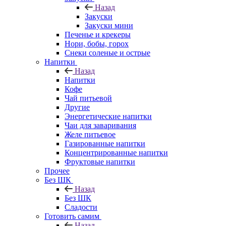
Назад
Закуски
Закуски мини
Печенье и крекеры
Нори, бобы, горох
Снеки соленые и острые
Напитки
Назад
Напитки
Кофе
Чай питьевой
Другие
Энергетические напитки
Чаи для заваривания
Желе питьевое
Газированные напитки
Концентрированные напитки
Фруктовые напитки
Прочее
Без ШК
Назад
Без ШК
Сладости
Готовить самим
Назад