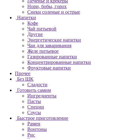
Печенье и крекеры
Нори, бобы, горох
Снеки соленые и острые
Напитки
Кофе
Чай питьевой
Другие
Энергетические напитки
Чаи для заваривания
Желе питьевое
Газированные напитки
Концентрированные напитки
Фруктовые напитки
Прочее
Без ШК
Сладости
Готовить самим
Ингредиенты
Пасты
Специи
Соусы
Быстрое приготовление
Рамен
Вонтоны
Рис