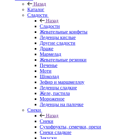
Назад
Каталог
Сладости
Назад
Сладости
Жевательные конфеты
Леденцы кислые
Другие сладости
Драже
Мармелад
Жевательные резинки
Печенье
Моти
Шоколад
Зефир и маршмеллоу
Леденцы сладкие
Желе, пастила
Мороженое
Леденцы на палочке
Снеки
Назад
Снеки
Сухофрукты, семечки, орехи
Снеки сладкие
Закуски