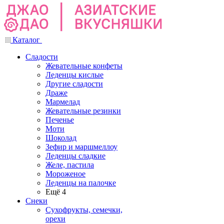
Каталог
Сладости
Жевательные конфеты
Леденцы кислые
Другие сладости
Драже
Мармелад
Жевательные резинки
Печенье
Моти
Шоколад
Зефир и маршмеллоу
Леденцы сладкие
Желе, пастила
Мороженое
Леденцы на палочке
Ещё 4
Снеки
Сухофрукты, семечки,
орехи