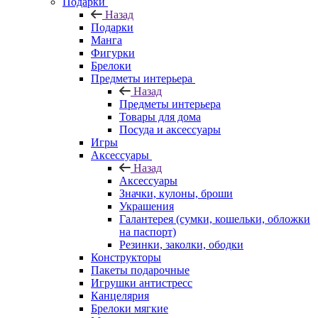
Подарки
Назад
Подарки
Манга
Фигурки
Брелоки
Предметы интерьера
Назад
Предметы интерьера
Товары для дома
Посуда и аксессуары
Игры
Аксессуары
Назад
Аксессуары
Значки, кулоны, броши
Украшения
Галантерея (сумки, кошельки, обложки
на паспорт)
Резинки, заколки, ободки
Конструкторы
Пакеты подарочные
Игрушки антистресс
Канцелярия
Брелоки мягкие