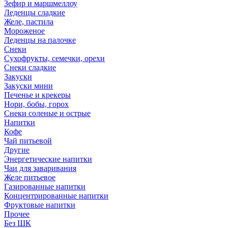
Зефир и маршмеллоу
Леденцы сладкие
Желе, пастила
Мороженое
Леденцы на палочке
Снеки
Сухофрукты, семечки, орехи
Снеки сладкие
Закуски
Закуски мини
Печенье и крекеры
Нори, бобы, горох
Снеки соленые и острые
Напитки
Кофе
Чай питьевой
Другие
Энергетические напитки
Чаи для заваривания
Желе питьевое
Газированные напитки
Концентрированные напитки
Фруктовые напитки
Прочее
Без ШК