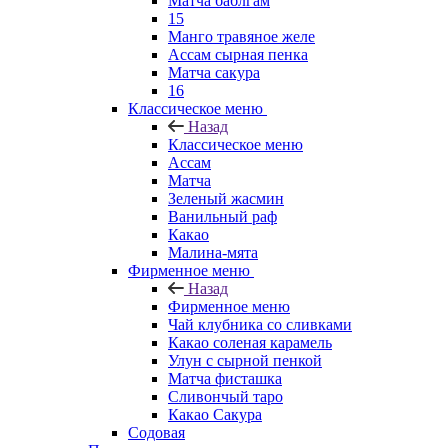
Матча баблгам
15
Манго травяное желе
Ассам сырная пенка
Матча сакура
16
Классическое меню
Назад
Классическое меню
Ассам
Матча
Зеленый жасмин
Ванильный раф
Какао
Малина-мята
Фирменное меню
Назад
Фирменное меню
Чай клубника со сливками
Какао соленая карамель
Улун с сырной пенкой
Матча фисташка
Сливончый таро
Какао Сакура
Содовая