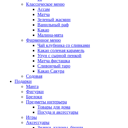
Классическое меню
Ассам
Матча
Зеленый жасмин
Ванильный раф
Какао
Малина-мята
Фирменное меню
Чай клубника со сливками
Какао соленая карамель
Улун с сырной пенкой
Матча фисташка
Сливончый таро
Какао Сакура
Содовая
Подарки
Манга
Фигурки
Брелоки
Предметы интерьера
Товары для дома
Посуда и аксессуары
Игры
Аксессуары
Значки, кулоны, броши