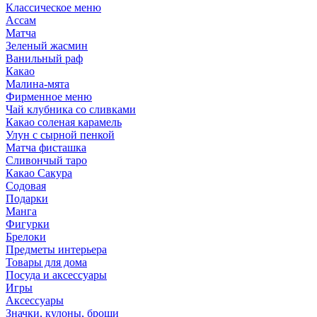
Классическое меню
Ассам
Матча
Зеленый жасмин
Ванильный раф
Какао
Малина-мята
Фирменное меню
Чай клубника со сливками
Какао соленая карамель
Улун с сырной пенкой
Матча фисташка
Сливончый таро
Какао Сакура
Содовая
Подарки
Манга
Фигурки
Брелоки
Предметы интерьера
Товары для дома
Посуда и аксессуары
Игры
Аксессуары
Значки, кулоны, броши