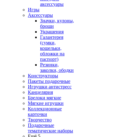
аксессуары
Игры
Аксессуары
Значки, кулоны,
броши
Украшения
Галантерея
(сумки,
кошельки,
обложки на
паспорт)
Резинки,
заколки, ободки
Конструкторы
Пакеты подарочные
Игрушки антистресс
Канцелярия
Брелоки мягкие
Мягкие игрушки
Коллекционные
карточки
Творчество
Подарочные
тематические наборы
Ещё 5