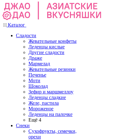
Каталог
Сладости
Жевательные конфеты
Леденцы кислые
Другие сладости
Драже
Мармелад
Жевательные резинки
Печенье
Моти
Шоколад
Зефир и маршмеллоу
Леденцы сладкие
Желе, пастила
Мороженое
Леденцы на палочке
Ещё 4
Снеки
Сухофрукты, семечки,
орехи