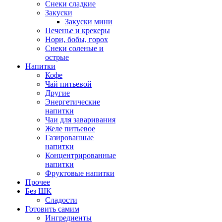
Снеки сладкие
Закуски
Закуски мини
Печенье и крекеры
Нори, бобы, горох
Снеки соленые и
острые
Напитки
Кофе
Чай питьевой
Другие
Энергетические
напитки
Чаи для заваривания
Желе питьевое
Газированные
напитки
Концентрированные
напитки
Фруктовые напитки
Прочее
Без ШК
Сладости
Готовить самим
Ингредиенты