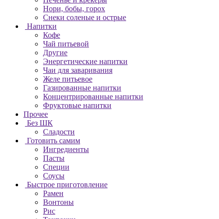
Нори, бобы, горох
Снеки соленые и острые
Напитки
Кофе
Чай питьевой
Другие
Энергетические напитки
Чаи для заваривания
Желе питьевое
Газированные напитки
Концентрированные напитки
Фруктовые напитки
Прочее
Без ШК
Сладости
Готовить самим
Ингредиенты
Пасты
Специи
Соусы
Быстрое приготовление
Рамен
Вонтоны
Рис