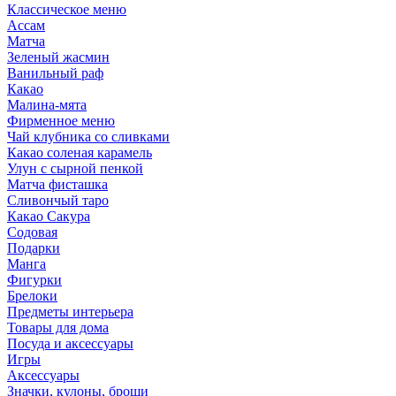
Классическое меню
Ассам
Матча
Зеленый жасмин
Ванильный раф
Какао
Малина-мята
Фирменное меню
Чай клубника со сливками
Какао соленая карамель
Улун с сырной пенкой
Матча фисташка
Сливончый таро
Какао Сакура
Содовая
Подарки
Манга
Фигурки
Брелоки
Предметы интерьера
Товары для дома
Посуда и аксессуары
Игры
Аксессуары
Значки, кулоны, броши