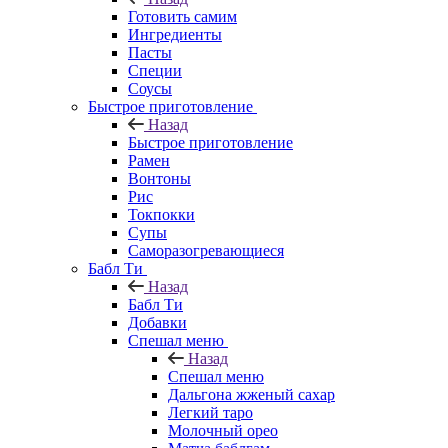
Готовить самим
Ингредиенты
Пасты
Специи
Соусы
Быстрое приготовление
Назад
Быстрое приготовление
Рамен
Вонтоны
Рис
Токпокки
Супы
Саморазогревающиеся
Бабл Ти
Назад
Бабл Ти
Добавки
Спешал меню
Назад
Спешал меню
Дальгона жженый сахар
Легкий таро
Молочный орео