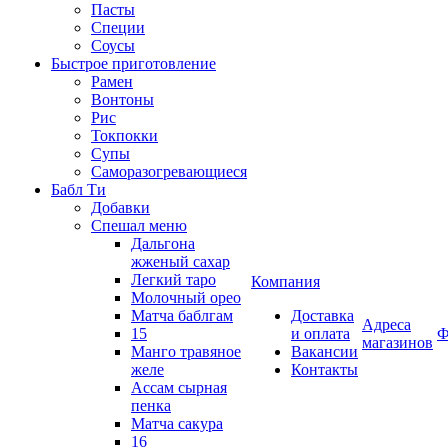
Пасты
Специи
Соусы
Быстрое приготовление
Рамен
Вонтоны
Рис
Токпокки
Супы
Саморазогревающиеся
Бабл Ти
Добавки
Спешал меню
Дальгона
жженый сахар
Легкий таро
Компания
Молочный орео
Матча баблгам
Доставка
Адреса
15
и оплата
Ф
магазинов
Манго травяное
Вакансии
желе
Контакты
Ассам сырная
пенка
Матча сакура
16