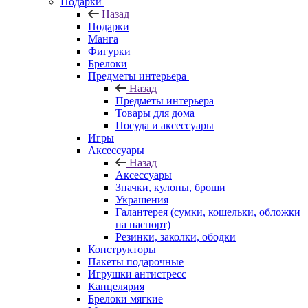
Подарки
Назад
Подарки
Манга
Фигурки
Брелоки
Предметы интерьера
Назад
Предметы интерьера
Товары для дома
Посуда и аксессуары
Игры
Аксессуары
Назад
Аксессуары
Значки, кулоны, броши
Украшения
Галантерея (сумки, кошельки, обложки
на паспорт)
Резинки, заколки, ободки
Конструкторы
Пакеты подарочные
Игрушки антистресс
Канцелярия
Брелоки мягкие