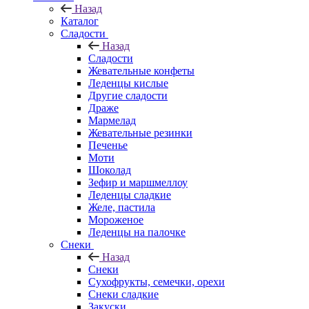
Назад
Каталог
Сладости
Назад
Сладости
Жевательные конфеты
Леденцы кислые
Другие сладости
Драже
Мармелад
Жевательные резинки
Печенье
Моти
Шоколад
Зефир и маршмеллоу
Леденцы сладкие
Желе, пастила
Мороженое
Леденцы на палочке
Снеки
Назад
Снеки
Сухофрукты, семечки, орехи
Снеки сладкие
Закуски