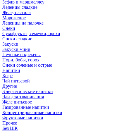
Зефир и маршмеллоу
Леденцы сладкие
Желе, пастила
Мороженое
Леденцы на палочке
Снеки
Сухофрукты, семечки, орехи
Снеки сладкие
Закуски
Закуски мини
Печенье и крекеры
Нори, бобы, горох
Снеки соленые и острые
Напитки
Кофе
Чай питьевой
Другие
Энергетические напитки
Чаи для заваривания
Желе питьевое
Газированные напитки
Концентрированные напитки
Фруктовые напитки
Прочее
Без ШК