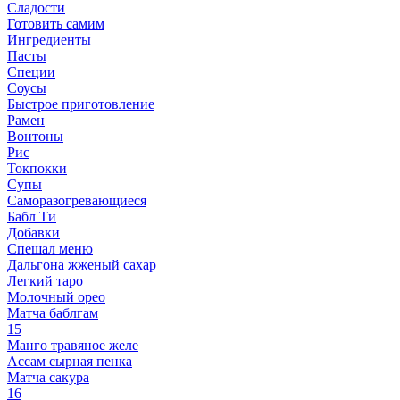
Сладости
Готовить самим
Ингредиенты
Пасты
Специи
Соусы
Быстрое приготовление
Рамен
Вонтоны
Рис
Токпокки
Супы
Саморазогревающиеся
Бабл Ти
Добавки
Спешал меню
Дальгона жженый сахар
Легкий таро
Молочный орео
Матча баблгам
15
Манго травяное желе
Ассам сырная пенка
Матча сакура
16