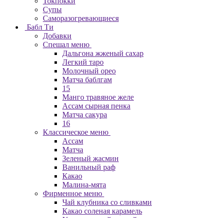
Токпокки
Супы
Саморазогревающиеся
Бабл Ти
Добавки
Спешал меню
Дальгона жженый сахар
Легкий таро
Молочный орео
Матча баблгам
15
Манго травяное желе
Ассам сырная пенка
Матча сакура
16
Классическое меню
Ассам
Матча
Зеленый жасмин
Ванильный раф
Какао
Малина-мята
Фирменное меню
Чай клубника со сливками
Какао соленая карамель