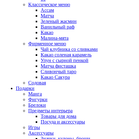
Классическое меню
Ассам
Матча
Зеленый жасмин
Ванильный раф
Какао
Малина-мята
Фирменное меню
Чай клубника со сливками
Какао соленая карамель
Улун с сырной пенкой
Матча фисташка
Сливончый таро
Какао Сакура
Содовая
Подарки
Манга
Фигурки
Брелоки
Предметы интерьера
Товары для дома
Посуда и аксессуары
Игры
Аксессуары
Значки, кулоны, броши