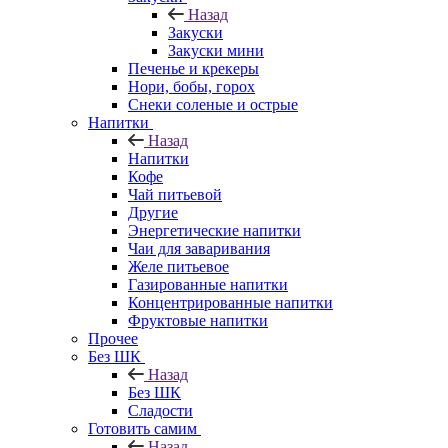
Назад
Закуски
Закуски мини
Печенье и крекеры
Нори, бобы, горох
Снеки соленые и острые
Напитки
Назад
Напитки
Кофе
Чай питьевой
Другие
Энергетические напитки
Чаи для заваривания
Желе питьевое
Газированные напитки
Концентрированные напитки
Фруктовые напитки
Прочее
Без ШК
Назад
Без ШК
Сладости
Готовить самим
Назад