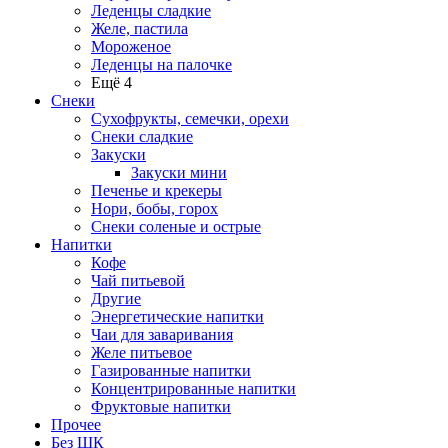
Леденцы сладкие
Желе, пастила
Мороженое
Леденцы на палочке
Ещё 4
Снеки
Сухофрукты, семечки, орехи
Снеки сладкие
Закуски
Закуски мини
Печенье и крекеры
Нори, бобы, горох
Снеки соленые и острые
Напитки
Кофе
Чай питьевой
Другие
Энергетические напитки
Чаи для заваривания
Желе питьевое
Газированные напитки
Концентрированные напитки
Фруктовые напитки
Прочее
Без ШК