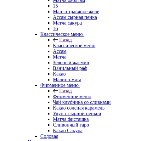
Матча баблгам
15
Манго травяное желе
Ассам сырная пенка
Матча сакура
16
Классическое меню
Назад
Классическое меню
Ассам
Матча
Зеленый жасмин
Ванильный раф
Какао
Малина-мята
Фирменное меню
Назад
Фирменное меню
Чай клубника со сливками
Какао соленая карамель
Улун с сырной пенкой
Матча фисташка
Сливончый таро
Какао Сакура
Содовая