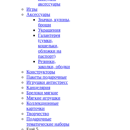
аксессуары
Игры
Аксессуары
Значки, кулоны,
броши
Украшения
Галантерея
(сумки,
кошельки,
обложки на
паспорт)
Резинки,
заколки, ободки
Конструкторы
Пакеты подарочные
Игрушки антистресс
Канцелярия
Брелоки мягкие
Мягкие игрушки
Коллекционные
карточки
Творчество
Подарочные
тематические наборы
Ещё 5