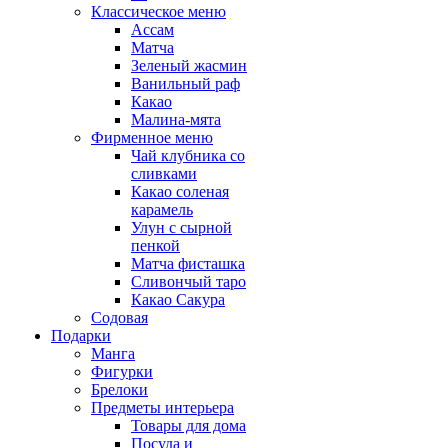
Классическое меню
Ассам
Матча
Зеленый жасмин
Ванильный раф
Какао
Малина-мята
Фирменное меню
Чай клубника со
сливками
Какао соленая
карамель
Улун с сырной
пенкой
Матча фисташка
Сливончый таро
Какао Сакура
Содовая
Подарки
Манга
Фигурки
Брелоки
Предметы интерьера
Товары для дома
Посуда и