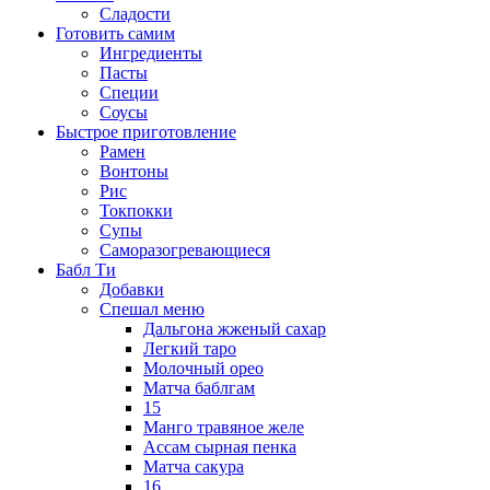
Сладости
Готовить самим
Ингредиенты
Пасты
Специи
Соусы
Быстрое приготовление
Рамен
Вонтоны
Рис
Токпокки
Супы
Саморазогревающиеся
Бабл Ти
Добавки
Спешал меню
Дальгона жженый сахар
Легкий таро
Молочный орео
Матча баблгам
15
Манго травяное желе
Ассам сырная пенка
Матча сакура
16