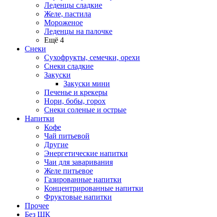
Леденцы сладкие
Желе, пастила
Мороженое
Леденцы на палочке
Ещё 4
Снеки
Сухофрукты, семечки, орехи
Снеки сладкие
Закуски
Закуски мини
Печенье и крекеры
Нори, бобы, горох
Снеки соленые и острые
Напитки
Кофе
Чай питьевой
Другие
Энергетические напитки
Чаи для заваривания
Желе питьевое
Газированные напитки
Концентрированные напитки
Фруктовые напитки
Прочее
Без ШК