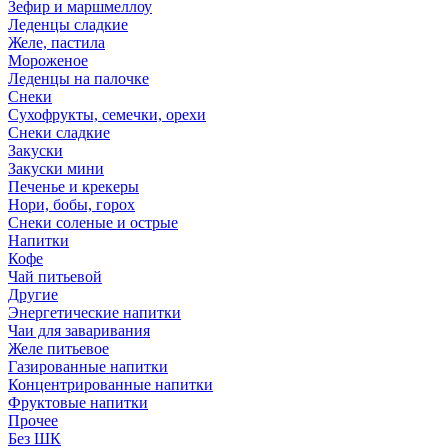
Зефир и маршмеллоу
Леденцы сладкие
Желе, пастила
Мороженое
Леденцы на палочке
Снеки
Сухофрукты, семечки, орехи
Снеки сладкие
Закуски
Закуски мини
Печенье и крекеры
Нори, бобы, горох
Снеки соленые и острые
Напитки
Кофе
Чай питьевой
Другие
Энергетические напитки
Чаи для заваривания
Желе питьевое
Газированные напитки
Концентрированные напитки
Фруктовые напитки
Прочее
Без ШК