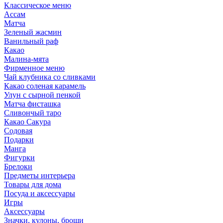
Классическое меню
Ассам
Матча
Зеленый жасмин
Ванильный раф
Какао
Малина-мята
Фирменное меню
Чай клубника со сливками
Какао соленая карамель
Улун с сырной пенкой
Матча фисташка
Сливончый таро
Какао Сакура
Содовая
Подарки
Манга
Фигурки
Брелоки
Предметы интерьера
Товары для дома
Посуда и аксессуары
Игры
Аксессуары
Значки, кулоны, броши