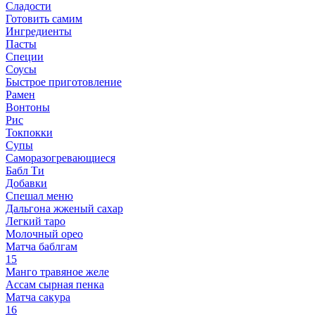
Сладости
Готовить самим
Ингредиенты
Пасты
Специи
Соусы
Быстрое приготовление
Рамен
Вонтоны
Рис
Токпокки
Супы
Саморазогревающиеся
Бабл Ти
Добавки
Спешал меню
Дальгона жженый сахар
Легкий таро
Молочный орео
Матча баблгам
15
Манго травяное желе
Ассам сырная пенка
Матча сакура
16