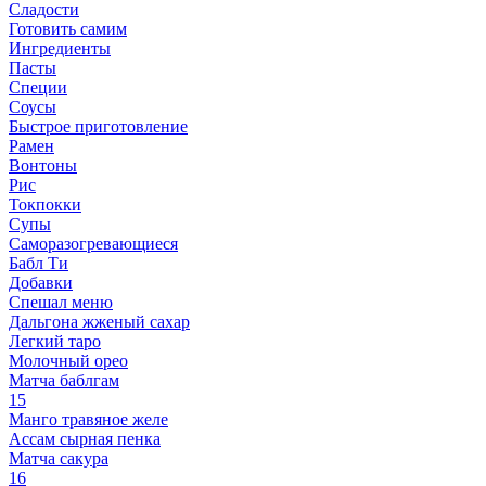
Сладости
Готовить самим
Ингредиенты
Пасты
Специи
Соусы
Быстрое приготовление
Рамен
Вонтоны
Рис
Токпокки
Супы
Саморазогревающиеся
Бабл Ти
Добавки
Спешал меню
Дальгона жженый сахар
Легкий таро
Молочный орео
Матча баблгам
15
Манго травяное желе
Ассам сырная пенка
Матча сакура
16