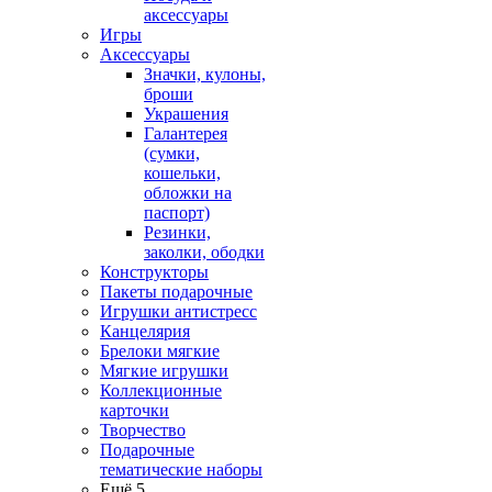
аксессуары
Игры
Аксессуары
Значки, кулоны,
броши
Украшения
Галантерея
(сумки,
кошельки,
обложки на
паспорт)
Резинки,
заколки, ободки
Конструкторы
Пакеты подарочные
Игрушки антистресс
Канцелярия
Брелоки мягкие
Мягкие игрушки
Коллекционные
карточки
Творчество
Подарочные
тематические наборы
Ещё 5