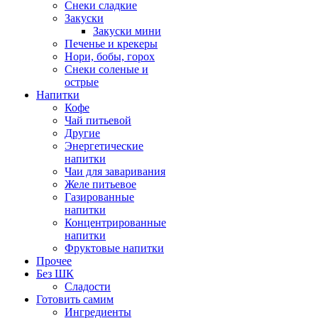
Снеки сладкие
Закуски
Закуски мини
Печенье и крекеры
Нори, бобы, горох
Снеки соленые и
острые
Напитки
Кофе
Чай питьевой
Другие
Энергетические
напитки
Чаи для заваривания
Желе питьевое
Газированные
напитки
Концентрированные
напитки
Фруктовые напитки
Прочее
Без ШК
Сладости
Готовить самим
Ингредиенты