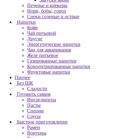
Печенье и крекеры
Нори, бобы, горох
Снеки соленые и острые
Напитки
Кофе
Чай питьевой
Другие
Энергетические напитки
Чаи для заваривания
Желе питьевое
Газированные напитки
Концентрированные напитки
Фруктовые напитки
Прочее
Без ШК
Сладости
Готовить самим
Ингредиенты
Пасты
Специи
Соусы
Быстрое приготовление
Рамен
Вонтоны