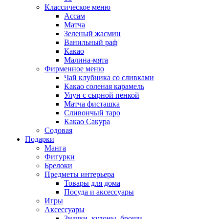
Классическое меню
Ассам
Матча
Зеленый жасмин
Ванильный раф
Какао
Малина-мята
Фирменное меню
Чай клубника со сливками
Какао соленая карамель
Улун с сырной пенкой
Матча фисташка
Сливончый таро
Какао Сакура
Содовая
Подарки
Манга
Фигурки
Брелоки
Предметы интерьера
Товары для дома
Посуда и аксессуары
Игры
Аксессуары
Значки, кулоны, броши