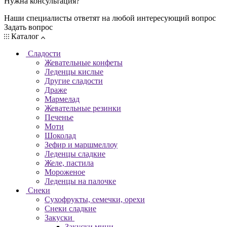
Нужна консультация?
Наши специалисты ответят на любой интересующий вопрос
Задать вопрос
Каталог
Сладости
Жевательные конфеты
Леденцы кислые
Другие сладости
Драже
Мармелад
Жевательные резинки
Печенье
Моти
Шоколад
Зефир и маршмеллоу
Леденцы сладкие
Желе, пастила
Мороженое
Леденцы на палочке
Снеки
Сухофрукты, семечки, орехи
Снеки сладкие
Закуски
Закуски мини