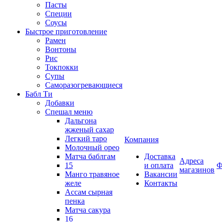
Пасты
Специи
Соусы
Быстрое приготовление
Рамен
Вонтоны
Рис
Токпокки
Супы
Саморазогревающиеся
Бабл Ти
Добавки
Спешал меню
Дальгона
жженый сахар
Легкий таро
Компания
Молочный орео
Матча баблгам
Доставка
Адреса
15
и оплата
Ф
магазинов
Манго травяное
Вакансии
желе
Контакты
Ассам сырная
пенка
Матча сакура
16