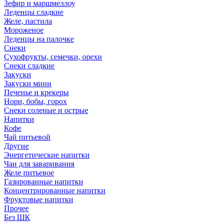
Зефир и маршмеллоу
Леденцы сладкие
Желе, пастила
Мороженое
Леденцы на палочке
Снеки
Сухофрукты, семечки, орехи
Снеки сладкие
Закуски
Закуски мини
Печенье и крекеры
Нори, бобы, горох
Снеки соленые и острые
Напитки
Кофе
Чай питьевой
Другие
Энергетические напитки
Чаи для заваривания
Желе питьевое
Газированные напитки
Концентрированные напитки
Фруктовые напитки
Прочее
Без ШК