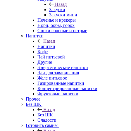
Назад
Закуски
Закуски мини
Печенье и крекеры
Нори, бобы, горох
Снеки соленые и острые
Напитки
Назад
Напитки
Кофе
Чай питьевой
Другие
Энергетические напитки
Чаи для заваривания
Желе питьевое
Газированные напитки
Концентрированные напитки
Фруктовые напитки
Прочее
Без ШК
Назад
Без ШК
Сладости
Готовить самим
Назад