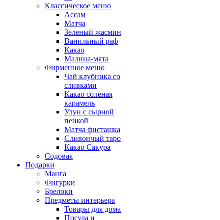
Классическое меню
Ассам
Матча
Зеленый жасмин
Ванильный раф
Какао
Малина-мята
Фирменное меню
Чай клубника со
сливками
Какао соленая
карамель
Улун с сырной
пенкой
Матча фисташка
Сливончый таро
Какао Сакура
Содовая
Подарки
Манга
Фигурки
Брелоки
Предметы интерьера
Товары для дома
Посуда и