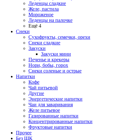
Леденцы сладкие
Желе, пастила
Мороженое
Леденцы на палочке
Ещё 4
Снеки
Сухофрукты, семечки, орехи
Снеки сладкие
Закуски
Закуски мини
Печенье и крекеры
Нори, бобы, горох
Снеки соленые и острые
Напитки
Кофе
Чай питьевой
Другие
Энергетические напитки
Чаи для заваривания
Желе питьевое
Газированные напитки
Концентрированные напитки
Фруктовые напитки
Прочее
Без ШК