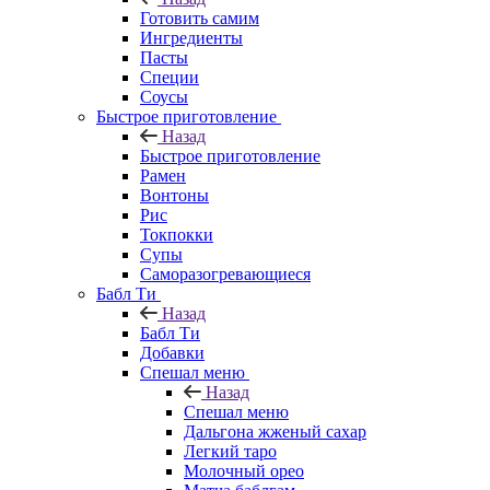
Готовить самим
Ингредиенты
Пасты
Специи
Соусы
Быстрое приготовление
Назад
Быстрое приготовление
Рамен
Вонтоны
Рис
Токпокки
Супы
Саморазогревающиеся
Бабл Ти
Назад
Бабл Ти
Добавки
Спешал меню
Назад
Спешал меню
Дальгона жженый сахар
Легкий таро
Молочный орео