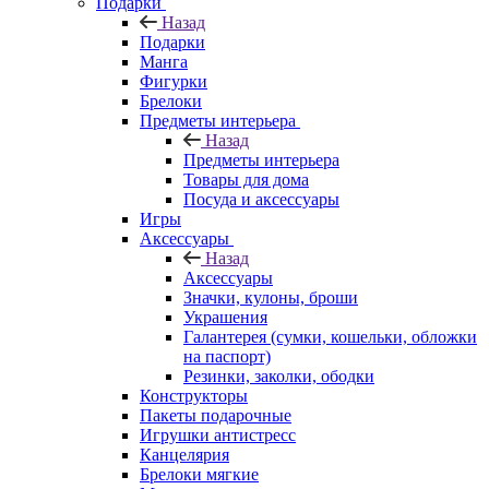
Подарки
Назад
Подарки
Манга
Фигурки
Брелоки
Предметы интерьера
Назад
Предметы интерьера
Товары для дома
Посуда и аксессуары
Игры
Аксессуары
Назад
Аксессуары
Значки, кулоны, броши
Украшения
Галантерея (сумки, кошельки, обложки
на паспорт)
Резинки, заколки, ободки
Конструкторы
Пакеты подарочные
Игрушки антистресс
Канцелярия
Брелоки мягкие