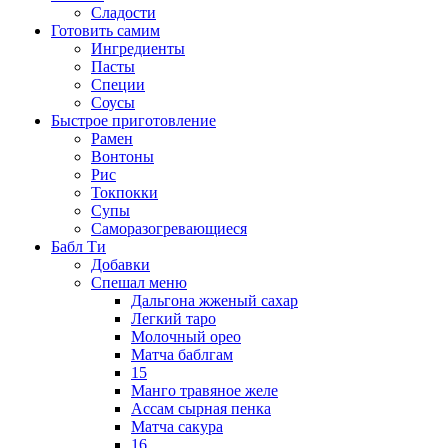
Сладости
Готовить самим
Ингредиенты
Пасты
Специи
Соусы
Быстрое приготовление
Рамен
Вонтоны
Рис
Токпокки
Супы
Саморазогревающиеся
Бабл Ти
Добавки
Спешал меню
Дальгона жженый сахар
Легкий таро
Молочный орео
Матча баблгам
15
Манго травяное желе
Ассам сырная пенка
Матча сакура
16