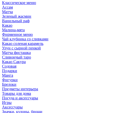
Классическое меню
Ассам
Матча
Зеленый жасмин
Ванильный раф
Какао
Малина-мята
Фирменное меню
Чай клубника со сливками
Какао соленая карамель
Улун с сырной пенкой
Матча фисташка
Сливончый таро
Какао Сакура
Содовая
Подарки
Манга
Фигурки
Брелоки
Предметы интерьера
Товары для дома
Посуда и аксессуары
Игры
Аксессуары
Значки, кулоны, броши