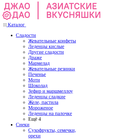
Каталог
Сладости
Жевательные конфеты
Леденцы кислые
Другие сладости
Драже
Мармелад
Жевательные резинки
Печенье
Моти
Шоколад
Зефир и маршмеллоу
Леденцы сладкие
Желе, пастила
Мороженое
Леденцы на палочке
Ещё 4
Снеки
Сухофрукты, семечки,
орехи