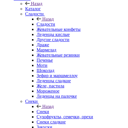
Назад
Каталог
Сладости
Назад
Сладости
Жевательные конфеты
Леденцы кислые
Другие сладости
Драже
Мармелад
Жевательные резинки
Печенье
Моти
Шоколад
Зефир и маршмеллоу
Леденцы сладкие
Желе, пастила
Мороженое
Леденцы на палочке
Снеки
Назад
Снеки
Сухофрукты, семечки, орехи
Снеки сладкие
Закуски