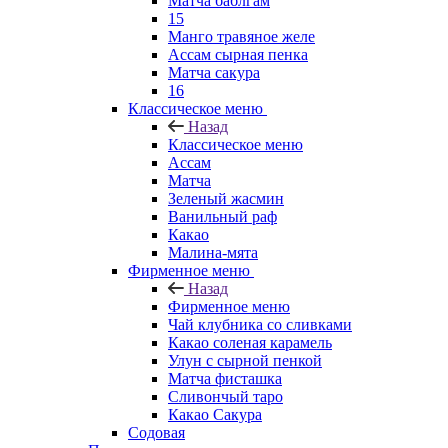
Матча баблгам
15
Манго травяное желе
Ассам сырная пенка
Матча сакура
16
Классическое меню
Назад
Классическое меню
Ассам
Матча
Зеленый жасмин
Ванильный раф
Какао
Малина-мята
Фирменное меню
Назад
Фирменное меню
Чай клубника со сливками
Какао соленая карамель
Улун с сырной пенкой
Матча фисташка
Сливончый таро
Какао Сакура
Содовая