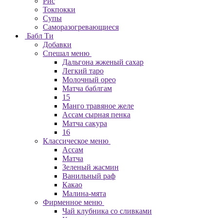
Рис
Токпокки
Супы
Саморазогревающиеся
Бабл Ти
Добавки
Спешал меню
Дальгона жженый сахар
Легкий таро
Молочный орео
Матча баблгам
15
Манго травяное желе
Ассам сырная пенка
Матча сакура
16
Классическое меню
Ассам
Матча
Зеленый жасмин
Ванильный раф
Какао
Малина-мята
Фирменное меню
Чай клубника со сливками