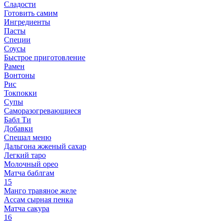
Сладости
Готовить самим
Ингредиенты
Пасты
Специи
Соусы
Быстрое приготовление
Рамен
Вонтоны
Рис
Токпокки
Супы
Саморазогревающиеся
Бабл Ти
Добавки
Спешал меню
Дальгона жженый сахар
Легкий таро
Молочный орео
Матча баблгам
15
Манго травяное желе
Ассам сырная пенка
Матча сакура
16