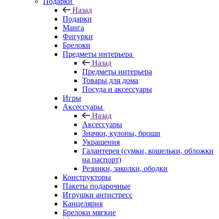
Подарки
Назад
Подарки
Манга
Фигурки
Брелоки
Предметы интерьера
Назад
Предметы интерьера
Товары для дома
Посуда и аксессуары
Игры
Аксессуары
Назад
Аксессуары
Значки, кулоны, броши
Украшения
Галантерея (сумки, кошельки, обложки
на паспорт)
Резинки, заколки, ободки
Конструкторы
Пакеты подарочные
Игрушки антистресс
Канцелярия
Брелоки мягкие