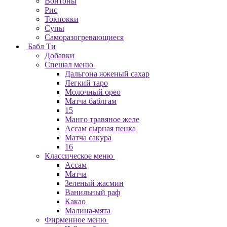
Вонтоны
Рис
Токпокки
Супы
Саморазогревающиеся
Бабл Ти
Добавки
Спешал меню
Дальгона жженый сахар
Легкий таро
Молочный орео
Матча баблгам
15
Манго травяное желе
Ассам сырная пенка
Матча сакура
16
Классическое меню
Ассам
Матча
Зеленый жасмин
Ванильный раф
Какао
Малина-мята
Фирменное меню