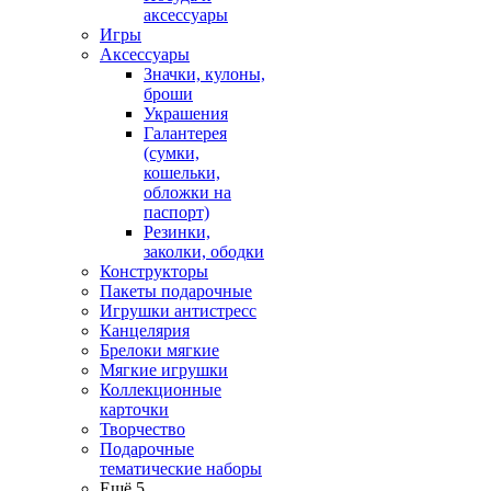
аксессуары
Игры
Аксессуары
Значки, кулоны,
броши
Украшения
Галантерея
(сумки,
кошельки,
обложки на
паспорт)
Резинки,
заколки, ободки
Конструкторы
Пакеты подарочные
Игрушки антистресс
Канцелярия
Брелоки мягкие
Мягкие игрушки
Коллекционные
карточки
Творчество
Подарочные
тематические наборы
Ещё 5