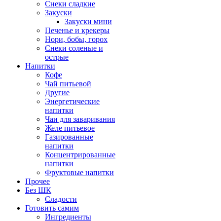
Снеки сладкие
Закуски
Закуски мини
Печенье и крекеры
Нори, бобы, горох
Снеки соленые и
острые
Напитки
Кофе
Чай питьевой
Другие
Энергетические
напитки
Чаи для заваривания
Желе питьевое
Газированные
напитки
Концентрированные
напитки
Фруктовые напитки
Прочее
Без ШК
Сладости
Готовить самим
Ингредиенты