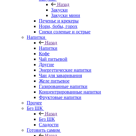
Назад
Закуски
Закуски мини
Печенье и крекеры
Нори, бобы, горох
Снеки соленые и острые
Напитки
Назад
Напитки
Кофе
Чай питьевой
Другие
Энергетические напитки
Чаи для заваривания
Желе питьевое
Газированные напитки
Концентрированные напитки
Фруктовые напитки
Прочее
Без ШК
Назад
Без ШК
Сладости
Готовить самим
Назад