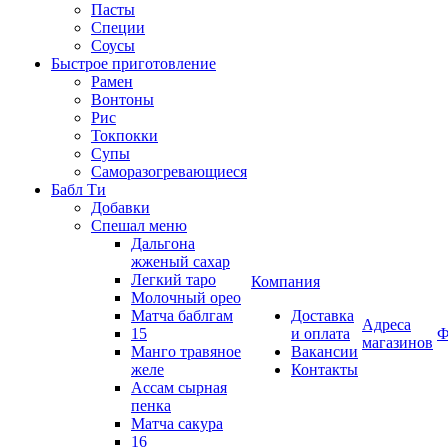
Пасты
Специи
Соусы
Быстрое приготовление
Рамен
Вонтоны
Рис
Токпокки
Супы
Саморазогревающиеся
Бабл Ти
Добавки
Спешал меню
Дальгона
жженый сахар
Легкий таро
Компания
Молочный орео
Матча баблгам
Доставка
Адреса
15
и оплата
Ф
магазинов
Манго травяное
Вакансии
желе
Контакты
Ассам сырная
пенка
Матча сакура
16