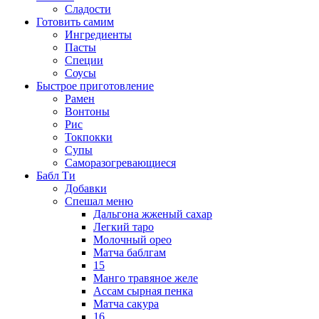
Сладости
Готовить самим
Ингредиенты
Пасты
Специи
Соусы
Быстрое приготовление
Рамен
Вонтоны
Рис
Токпокки
Супы
Саморазогревающиеся
Бабл Ти
Добавки
Спешал меню
Дальгона жженый сахар
Легкий таро
Молочный орео
Матча баблгам
15
Манго травяное желе
Ассам сырная пенка
Матча сакура
16