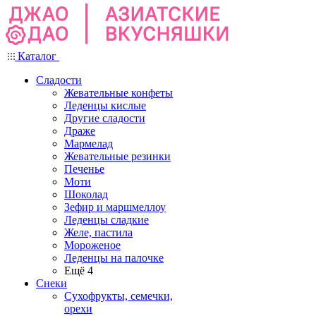
Каталог
Сладости
Жевательные конфеты
Леденцы кислые
Другие сладости
Драже
Мармелад
Жевательные резинки
Печенье
Моти
Шоколад
Зефир и маршмеллоу
Леденцы сладкие
Желе, пастила
Мороженое
Леденцы на палочке
Ещё 4
Снеки
Сухофрукты, семечки,
орехи