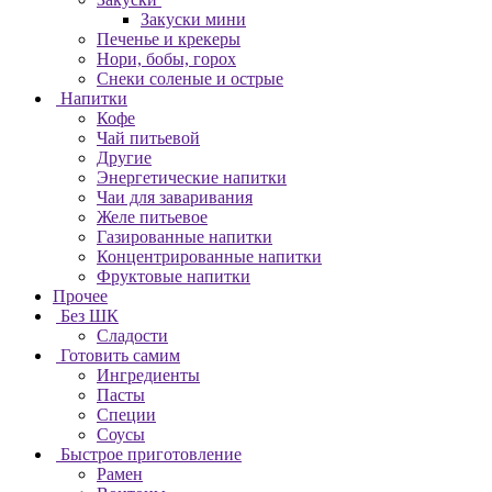
Закуски мини
Печенье и крекеры
Нори, бобы, горох
Снеки соленые и острые
Напитки
Кофе
Чай питьевой
Другие
Энергетические напитки
Чаи для заваривания
Желе питьевое
Газированные напитки
Концентрированные напитки
Фруктовые напитки
Прочее
Без ШК
Сладости
Готовить самим
Ингредиенты
Пасты
Специи
Соусы
Быстрое приготовление
Рамен