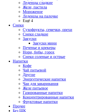
Леденцы сладкие
Желе, пастила
Мороженое
Леденцы на палочке
Ещё 4
Снеки
Сухофрукты, семечки, орехи
Снеки сладкие
Закуски
Закуски мини
Печенье и крекеры
Нори, бобы, горох
Снеки соленые и острые
Напитки
Кофе
Чай питьевой
Другие
Энергетические напитки
Чаи для заваривания
Желе питьевое
Газированные напитки
Концентрированные напитки
Фруктовые напитки
Прочее
Без ШК