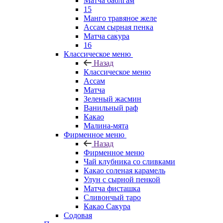
Матча баблгам
15
Манго травяное желе
Ассам сырная пенка
Матча сакура
16
Классическое меню
Назад
Классическое меню
Ассам
Матча
Зеленый жасмин
Ванильный раф
Какао
Малина-мята
Фирменное меню
Назад
Фирменное меню
Чай клубника со сливками
Какао соленая карамель
Улун с сырной пенкой
Матча фисташка
Сливончый таро
Какао Сакура
Содовая