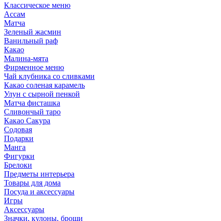
Классическое меню
Ассам
Матча
Зеленый жасмин
Ванильный раф
Какао
Малина-мята
Фирменное меню
Чай клубника со сливками
Какао соленая карамель
Улун с сырной пенкой
Матча фисташка
Сливончый таро
Какао Сакура
Содовая
Подарки
Манга
Фигурки
Брелоки
Предметы интерьера
Товары для дома
Посуда и аксессуары
Игры
Аксессуары
Значки, кулоны, броши