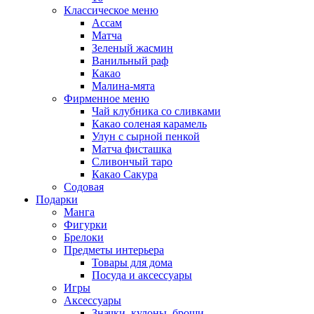
Классическое меню
Ассам
Матча
Зеленый жасмин
Ванильный раф
Какао
Малина-мята
Фирменное меню
Чай клубника со сливками
Какао соленая карамель
Улун с сырной пенкой
Матча фисташка
Сливончый таро
Какао Сакура
Содовая
Подарки
Манга
Фигурки
Брелоки
Предметы интерьера
Товары для дома
Посуда и аксессуары
Игры
Аксессуары
Значки, кулоны, броши