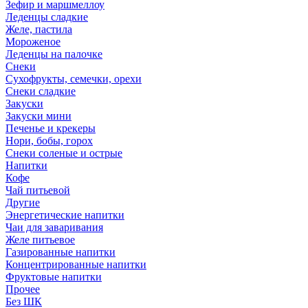
Зефир и маршмеллоу
Леденцы сладкие
Желе, пастила
Мороженое
Леденцы на палочке
Снеки
Сухофрукты, семечки, орехи
Снеки сладкие
Закуски
Закуски мини
Печенье и крекеры
Нори, бобы, горох
Снеки соленые и острые
Напитки
Кофе
Чай питьевой
Другие
Энергетические напитки
Чаи для заваривания
Желе питьевое
Газированные напитки
Концентрированные напитки
Фруктовые напитки
Прочее
Без ШК