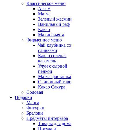
Классическое меню
Ассам
Матча
Зеленый жасмин
Ванильный раф
Какао
Малина-мята
Фирменное меню
Чай клубника со
сливками
Какао соленая
карамель
Улун с сырной
пенкой
Матча фисташка
Сливончый таро
Какао Сакура
Содовая
Подарки
Манга
Фигурки
Брелоки
Предметы интерьера
Товары для дома
Посуда и