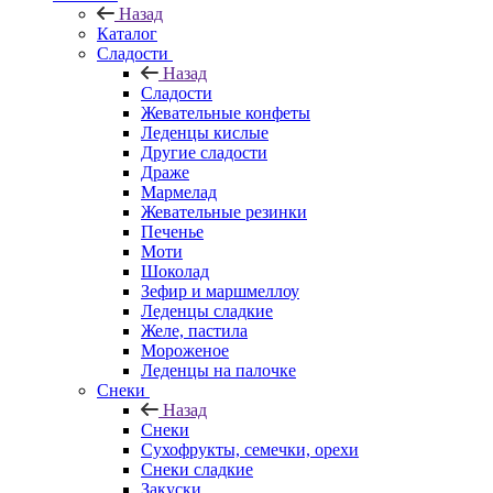
Назад
Каталог
Сладости
Назад
Сладости
Жевательные конфеты
Леденцы кислые
Другие сладости
Драже
Мармелад
Жевательные резинки
Печенье
Моти
Шоколад
Зефир и маршмеллоу
Леденцы сладкие
Желе, пастила
Мороженое
Леденцы на палочке
Снеки
Назад
Снеки
Сухофрукты, семечки, орехи
Снеки сладкие
Закуски