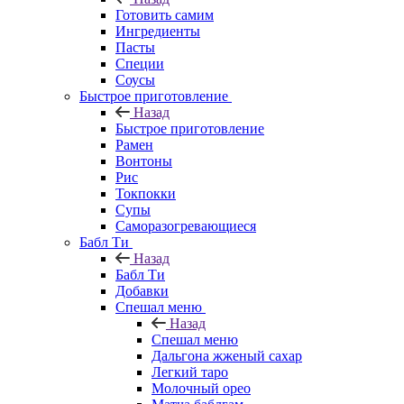
Готовить самим
Ингредиенты
Пасты
Специи
Соусы
Быстрое приготовление
Назад
Быстрое приготовление
Рамен
Вонтоны
Рис
Токпокки
Супы
Саморазогревающиеся
Бабл Ти
Назад
Бабл Ти
Добавки
Спешал меню
Назад
Спешал меню
Дальгона жженый сахар
Легкий таро
Молочный орео