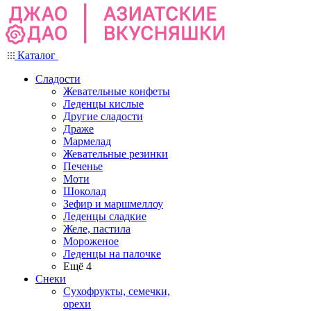
Каталог
Сладости
Жевательные конфеты
Леденцы кислые
Другие сладости
Драже
Мармелад
Жевательные резинки
Печенье
Моти
Шоколад
Зефир и маршмеллоу
Леденцы сладкие
Желе, пастила
Мороженое
Леденцы на палочке
Ещё 4
Снеки
Сухофрукты, семечки,
орехи