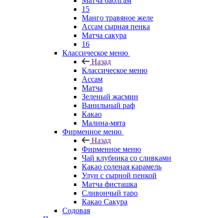
Матча баблгам
15
Манго травяное желе
Ассам сырная пенка
Матча сакура
16
Классическое меню
Назад
Классическое меню
Ассам
Матча
Зеленый жасмин
Ванильный раф
Какао
Малина-мята
Фирменное меню
Назад
Фирменное меню
Чай клубника со сливками
Какао соленая карамель
Улун с сырной пенкой
Матча фисташка
Сливончый таро
Какао Сакура
Содовая