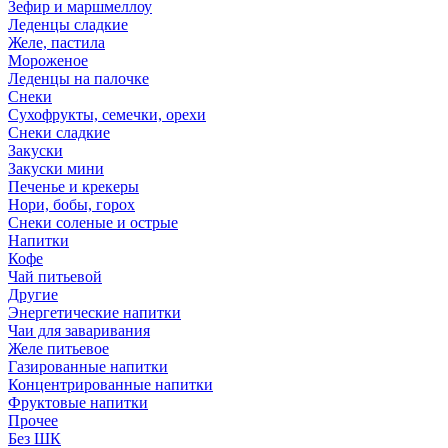
Зефир и маршмеллоу
Леденцы сладкие
Желе, пастила
Мороженое
Леденцы на палочке
Снеки
Сухофрукты, семечки, орехи
Снеки сладкие
Закуски
Закуски мини
Печенье и крекеры
Нори, бобы, горох
Снеки соленые и острые
Напитки
Кофе
Чай питьевой
Другие
Энергетические напитки
Чаи для заваривания
Желе питьевое
Газированные напитки
Концентрированные напитки
Фруктовые напитки
Прочее
Без ШК