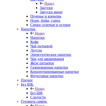
Назад
Закуски
Закуски мини
Печенье и крекеры
Нори, бобы, горох
Снеки соленые и острые
Напитки
Назад
Напитки
Кофе
Чай питьевой
Другие
Энергетические напитки
Чаи для заваривания
Желе питьевое
Газированные напитки
Концентрированные напитки
Фруктовые напитки
Прочее
Без ШК
Назад
Без ШК
Сладости
Готовить самим
Назад