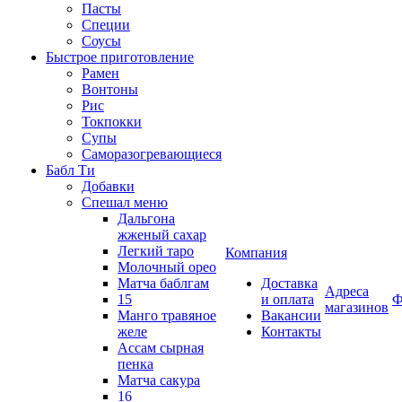
Пасты
Специи
Соусы
Быстрое приготовление
Рамен
Вонтоны
Рис
Токпокки
Супы
Саморазогревающиеся
Бабл Ти
Добавки
Спешал меню
Дальгона
жженый сахар
Легкий таро
Компания
Молочный орео
Матча баблгам
Доставка
Адреса
15
и оплата
Ф
магазинов
Манго травяное
Вакансии
желе
Контакты
Ассам сырная
пенка
Матча сакура
16