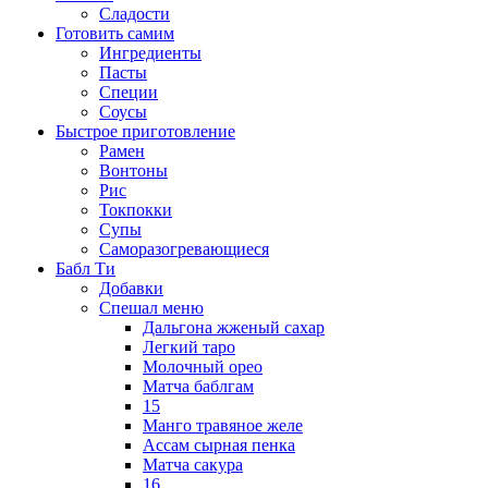
Сладости
Готовить самим
Ингредиенты
Пасты
Специи
Соусы
Быстрое приготовление
Рамен
Вонтоны
Рис
Токпокки
Супы
Саморазогревающиеся
Бабл Ти
Добавки
Спешал меню
Дальгона жженый сахар
Легкий таро
Молочный орео
Матча баблгам
15
Манго травяное желе
Ассам сырная пенка
Матча сакура
16