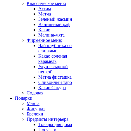
Классическое меню
Ассам
Матча
Зеленый жасмин
Ванильный раф
Какао
Малина-мята
Фирменное меню
Чай клубника со
сливками
Какао соленая
карамель
Улун с сырной
пенкой
Матча фисташка
Сливончый таро
Какао Сакура
Содовая
Подарки
Манга
Фигурки
Брелоки
Предметы интерьера
Товары для дома
Посуда и