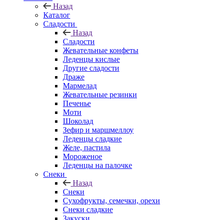
Назад
Каталог
Сладости
Назад
Сладости
Жевательные конфеты
Леденцы кислые
Другие сладости
Драже
Мармелад
Жевательные резинки
Печенье
Моти
Шоколад
Зефир и маршмеллоу
Леденцы сладкие
Желе, пастила
Мороженое
Леденцы на палочке
Снеки
Назад
Снеки
Сухофрукты, семечки, орехи
Снеки сладкие
Закуски