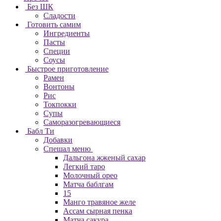
Без ШК
Сладости
Готовить самим
Ингредиенты
Пасты
Специи
Соусы
Быстрое приготовление
Рамен
Вонтоны
Рис
Токпокки
Супы
Саморазогревающиеся
Бабл Ти
Добавки
Спешал меню
Дальгона жженый сахар
Легкий таро
Молочный орео
Матча баблгам
15
Манго травяное желе
Ассам сырная пенка
Матча сакура