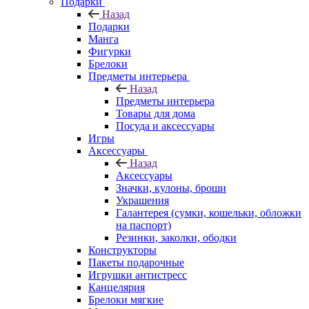
Подарки
Назад
Подарки
Манга
Фигурки
Брелоки
Предметы интерьера
Назад
Предметы интерьера
Товары для дома
Посуда и аксессуары
Игры
Аксессуары
Назад
Аксессуары
Значки, кулоны, броши
Украшения
Галантерея (сумки, кошельки, обложки
на паспорт)
Резинки, заколки, ободки
Конструкторы
Пакеты подарочные
Игрушки антистресс
Канцелярия
Брелоки мягкие