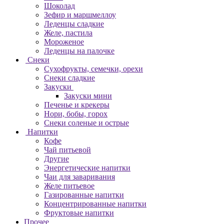
Шоколад
Зефир и маршмеллоу
Леденцы сладкие
Желе, пастила
Мороженое
Леденцы на палочке
Снеки
Сухофрукты, семечки, орехи
Снеки сладкие
Закуски
Закуски мини
Печенье и крекеры
Нори, бобы, горох
Снеки соленые и острые
Напитки
Кофе
Чай питьевой
Другие
Энергетические напитки
Чаи для заваривания
Желе питьевое
Газированные напитки
Концентрированные напитки
Фруктовые напитки
Прочее