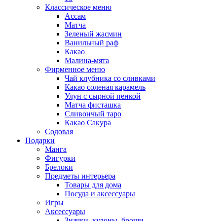
Классическое меню
Ассам
Матча
Зеленый жасмин
Ванильный раф
Какао
Малина-мята
Фирменное меню
Чай клубника со сливками
Какао соленая карамель
Улун с сырной пенкой
Матча фисташка
Сливончый таро
Какао Сакура
Содовая
Подарки
Манга
Фигурки
Брелоки
Предметы интерьера
Товары для дома
Посуда и аксессуары
Игры
Аксессуары
Значки, кулоны, броши