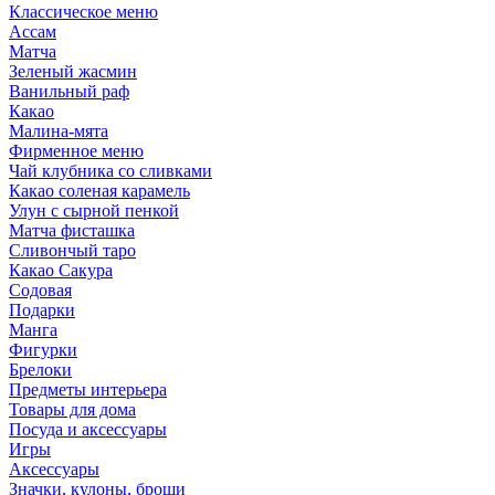
Классическое меню
Ассам
Матча
Зеленый жасмин
Ванильный раф
Какао
Малина-мята
Фирменное меню
Чай клубника со сливками
Какао соленая карамель
Улун с сырной пенкой
Матча фисташка
Сливончый таро
Какао Сакура
Содовая
Подарки
Манга
Фигурки
Брелоки
Предметы интерьера
Товары для дома
Посуда и аксессуары
Игры
Аксессуары
Значки, кулоны, броши