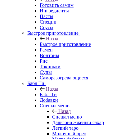
Готовить самим
Ингредиенты
Пасты
Специи
Соусы
Быстрое приготовление
Назад
Быстрое приготовление
Рамен
Вонтоны
Рис
Токпокки
Супы
Саморазогревающиеся
Бабл Ти
Назад
Бабл Ти
Добавки
Спешал меню
Назад
Спешал меню
Дальгона жженый сахар
Легкий таро
Молочный орео