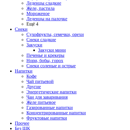
Леденцы сладкие
Желе, пастила
Мороженое
Леденцы на палочке
Ещё 4
Снеки
Сухофрукты, семечки, орехи
Снеки сладкие
Закуски
Закуски мини
Печенье и крекеры
Нори, бобы, горох
Снеки соленые и острые
Напитки
Кофе
Чай питьевой
Другие
Энергетические напитки
Чаи для заваривания
Желе питьевое
Газированные напитки
Концентрированные напитки
Фруктовые напитки
Прочее
Без ШК