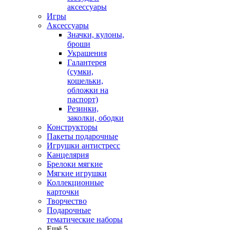
аксессуары
Игры
Аксессуары
Значки, кулоны,
броши
Украшения
Галантерея
(сумки,
кошельки,
обложки на
паспорт)
Резинки,
заколки, ободки
Конструкторы
Пакеты подарочные
Игрушки антистресс
Канцелярия
Брелоки мягкие
Мягкие игрушки
Коллекционные
карточки
Творчество
Подарочные
тематические наборы
Ещё 5