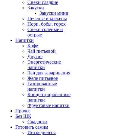
Снеки сладкие
Закуски
Закуски мини
Печенье и крекеры
Нори, бобы, горох
Снеки соленые и
острые
Напитки
Кофе
Чай питьевой
Другие
Энергетические
напитки
Чаи для заваривания
Желе питьевое
Газированные
напитки
Концентрированные
напитки
Фруктовые напитки
Прочее
Без ШК
Сладости
Готовить самим
Ингредиенты