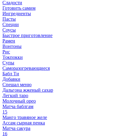
Сладости
Готовить самим
Ингредиенты
Пасты
Специи
Соусы
Быстрое приготовление
Рамен
Вонтоны
Рис
Токпокки
Супы
Саморазогревающиеся
Бабл Ти
Добавки
Спешал меню
Дальгона жженый сахар
Легкий таро
Молочный орео
Матча баблгам
15
Манго травяное желе
Ассам сырная пенка
Матча сакура
16