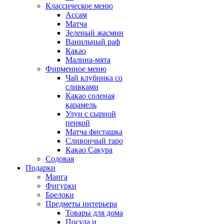
Классическое меню
Ассам
Матча
Зеленый жасмин
Ванильный раф
Какао
Малина-мята
Фирменное меню
Чай клубника со
сливками
Какао соленая
карамель
Улун с сырной
пенкой
Матча фисташка
Сливончый таро
Какао Сакура
Содовая
Подарки
Манга
Фигурки
Брелоки
Предметы интерьера
Товары для дома
Посуда и