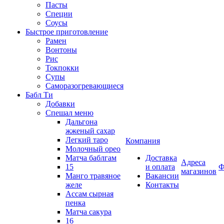
Пасты
Специи
Соусы
Быстрое приготовление
Рамен
Вонтоны
Рис
Токпокки
Супы
Саморазогревающиеся
Бабл Ти
Добавки
Спешал меню
Дальгона
жженый сахар
Легкий таро
Компания
Молочный орео
Матча баблгам
Доставка
Адреса
15
и оплата
Ф
магазинов
Манго травяное
Вакансии
желе
Контакты
Ассам сырная
пенка
Матча сакура
16