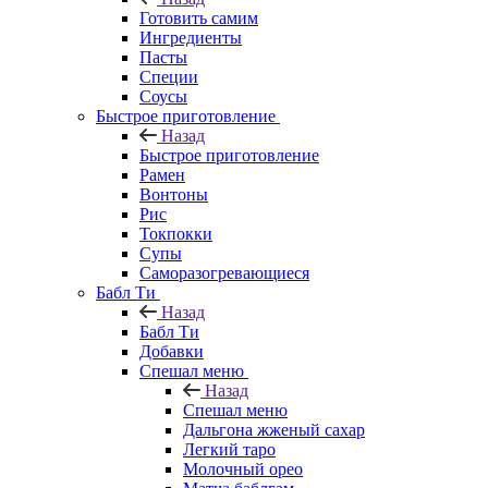
Готовить самим
Ингредиенты
Пасты
Специи
Соусы
Быстрое приготовление
Назад
Быстрое приготовление
Рамен
Вонтоны
Рис
Токпокки
Супы
Саморазогревающиеся
Бабл Ти
Назад
Бабл Ти
Добавки
Спешал меню
Назад
Спешал меню
Дальгона жженый сахар
Легкий таро
Молочный орео