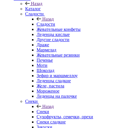
Назад
Каталог
Сладости
Назад
Сладости
Жевательные конфеты
Леденцы кислые
Другие сладости
Драже
Мармелад
Жевательные резинки
Печенье
Моти
Шоколад
Зефир и маршмеллоу
Леденцы сладкие
Желе, пастила
Мороженое
Леденцы на палочке
Снеки
Назад
Снеки
Сухофрукты, семечки, орехи
Снеки сладкие
Закуски