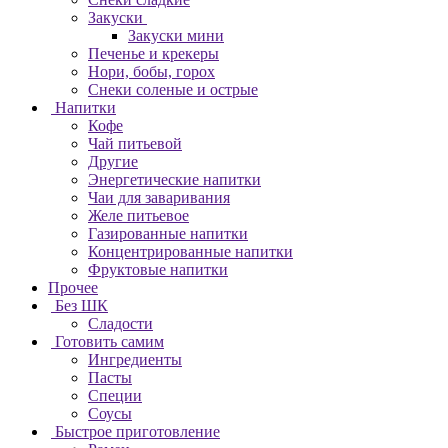
Закуски
Закуски мини
Печенье и крекеры
Нори, бобы, горох
Снеки соленые и острые
Напитки
Кофе
Чай питьевой
Другие
Энергетические напитки
Чаи для заваривания
Желе питьевое
Газированные напитки
Концентрированные напитки
Фруктовые напитки
Прочее
Без ШК
Сладости
Готовить самим
Ингредиенты
Пасты
Специи
Соусы
Быстрое приготовление