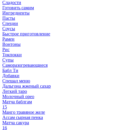
Сладости
Готовить самим
Ингредиенты
Пасты
Специи
Соусы
Быстрое приготовление
Рамен
Вонтоны
Рис
Токпокки
Супы
Саморазогревающиеся
Бабл Ти
Добавки
Спешал меню
Дальгона жженый сахар
Легкий таро
Молочный орео
Матча баблгам
15
Манго травяное желе
Ассам сырная пенка
Матча сакура
16