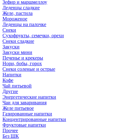
Зефир и маршмеллоу
Леденцы сладкие
Желе, пастила
Мороженое
Леденцы на палочке
Снеки
Сухофрукты, семечки, орехи
Снеки сладкие
Закуски
Закуски мини
Печенье и крекеры
Нори, бобы, горох
Снеки соленые и острые
Напитки
Кофе
Чай питьевой
Другие
Энергетические напитки
Чаи для заваривания
Желе питьевое
Газированные напитки
Концентрированные напитки
Фруктовые напитки
Прочее
Без ШК