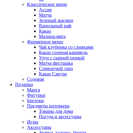
Классическое меню
Ассам
Матча
Зеленый жасмин
Ванильный раф
Какао
Малина-мята
Фирменное меню
Чай клубника со сливками
Какао соленая карамель
Улун с сырной пенкой
Матча фисташка
Сливончый таро
Какао Сакура
Содовая
Подарки
Манга
Фигурки
Брелоки
Предметы интерьера
Товары для дома
Посуда и аксессуары
Игры
Аксессуары
Значки, кулоны, броши