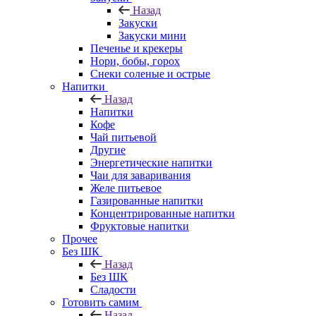
Назад
Закуски
Закуски мини
Печенье и крекеры
Нори, бобы, горох
Снеки соленые и острые
Напитки
Назад
Напитки
Кофе
Чай питьевой
Другие
Энергетические напитки
Чаи для заваривания
Желе питьевое
Газированные напитки
Концентрированные напитки
Фруктовые напитки
Прочее
Без ШК
Назад
Без ШК
Сладости
Готовить самим
Назад