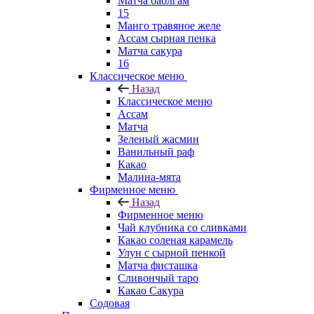
Матча баблгам
15
Манго травяное желе
Ассам сырная пенка
Матча сакура
16
Классическое меню
Назад
Классическое меню
Ассам
Матча
Зеленый жасмин
Ванильный раф
Какао
Малина-мята
Фирменное меню
Назад
Фирменное меню
Чай клубника со сливками
Какао соленая карамель
Улун с сырной пенкой
Матча фисташка
Сливончый таро
Какао Сакура
Содовая