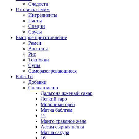
Сладости
Готовить самим
Ингредиенты
Пасты
Специи
Соусы
Быстрое приготовление
Рамен
Вонтоны
Рис
Токпокки
Супы
Саморазогревающиеся
Бабл Ти
Добавки
Спешал меню
Дальгона жженый сахар
Легкий таро
Молочный орео
Матча баблгам
15
Манго травяное желе
Ассам сырная пенка
Матча сакура
16