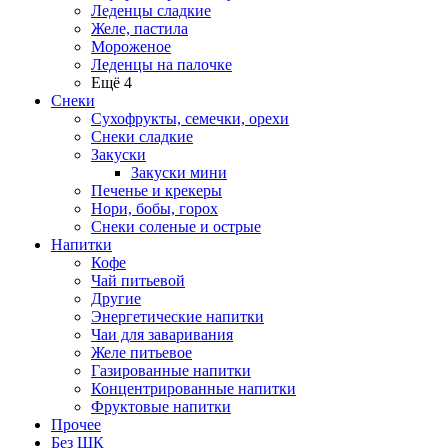
Леденцы сладкие
Желе, пастила
Мороженое
Леденцы на палочке
Ещё 4
Снеки
Сухофрукты, семечки, орехи
Снеки сладкие
Закуски
Закуски мини
Печенье и крекеры
Нори, бобы, горох
Снеки соленые и острые
Напитки
Кофе
Чай питьевой
Другие
Энергетические напитки
Чаи для заваривания
Желе питьевое
Газированные напитки
Концентрированные напитки
Фруктовые напитки
Прочее
Без ШК