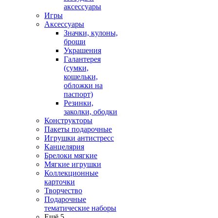
аксессуары
Игры
Аксессуары
Значки, кулоны,
броши
Украшения
Галантерея
(сумки,
кошельки,
обложки на
паспорт)
Резинки,
заколки, ободки
Конструкторы
Пакеты подарочные
Игрушки антистресс
Канцелярия
Брелоки мягкие
Мягкие игрушки
Коллекционные
карточки
Творчество
Подарочные
тематические наборы
Ещё 5