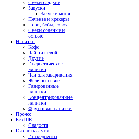
Снеки сладкие
Закуски
Закуски мини
Печенье и крекеры
Нори, бобы, горох
Снеки соленые и
острые
Напитки
Кофе
Чай питьевой
Другие
Энергетические
напитки
Чаи для заваривания
Желе питьевое
Газированные
напитки
Концентрированные
напитки
Фруктовые напитки
Прочее
Без ШК
Сладости
Готовить самим
Ингредиенты