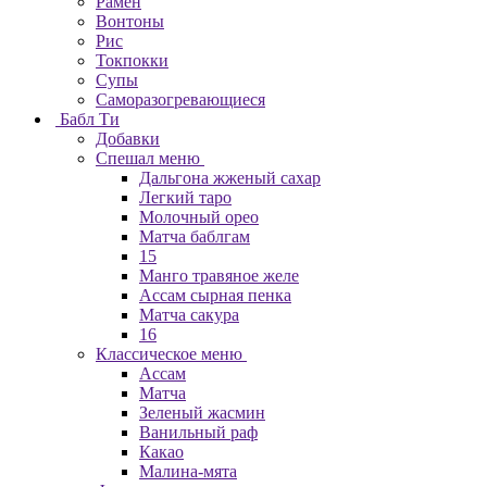
Рамен
Вонтоны
Рис
Токпокки
Супы
Саморазогревающиеся
Бабл Ти
Добавки
Спешал меню
Дальгона жженый сахар
Легкий таро
Молочный орео
Матча баблгам
15
Манго травяное желе
Ассам сырная пенка
Матча сакура
16
Классическое меню
Ассам
Матча
Зеленый жасмин
Ванильный раф
Какао
Малина-мята