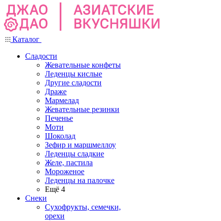
Каталог
Сладости
Жевательные конфеты
Леденцы кислые
Другие сладости
Драже
Мармелад
Жевательные резинки
Печенье
Моти
Шоколад
Зефир и маршмеллоу
Леденцы сладкие
Желе, пастила
Мороженое
Леденцы на палочке
Ещё 4
Снеки
Сухофрукты, семечки,
орехи