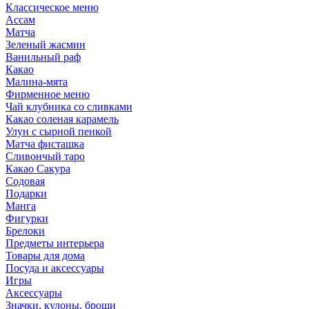
Классическое меню
Ассам
Матча
Зеленый жасмин
Ванильный раф
Какао
Малина-мята
Фирменное меню
Чай клубника со сливками
Какао соленая карамель
Улун с сырной пенкой
Матча фисташка
Сливончый таро
Какао Сакура
Содовая
Подарки
Манга
Фигурки
Брелоки
Предметы интерьера
Товары для дома
Посуда и аксессуары
Игры
Аксессуары
Значки, кулоны, броши