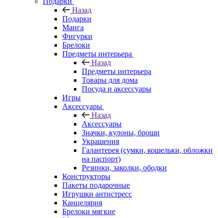
Подарки
Назад
Подарки
Манга
Фигурки
Брелоки
Предметы интерьера
Назад
Предметы интерьера
Товары для дома
Посуда и аксессуары
Игры
Аксессуары
Назад
Аксессуары
Значки, кулоны, броши
Украшения
Галантерея (сумки, кошельки, обложки
на паспорт)
Резинки, заколки, ободки
Конструкторы
Пакеты подарочные
Игрушки антистресс
Канцелярия
Брелоки мягкие