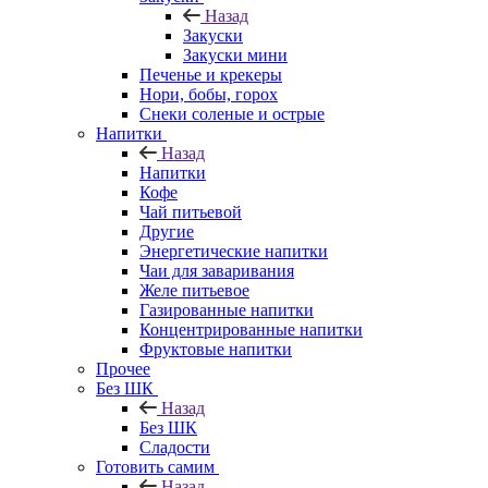
Назад
Закуски
Закуски мини
Печенье и крекеры
Нори, бобы, горох
Снеки соленые и острые
Напитки
Назад
Напитки
Кофе
Чай питьевой
Другие
Энергетические напитки
Чаи для заваривания
Желе питьевое
Газированные напитки
Концентрированные напитки
Фруктовые напитки
Прочее
Без ШК
Назад
Без ШК
Сладости
Готовить самим
Назад