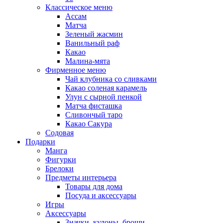
Классическое меню
Ассам
Матча
Зеленый жасмин
Ванильный раф
Какао
Малина-мята
Фирменное меню
Чай клубника со сливками
Какао соленая карамель
Улун с сырной пенкой
Матча фисташка
Сливончый таро
Какао Сакура
Содовая
Подарки
Манга
Фигурки
Брелоки
Предметы интерьера
Товары для дома
Посуда и аксессуары
Игры
Аксессуары
Значки, кулоны, броши