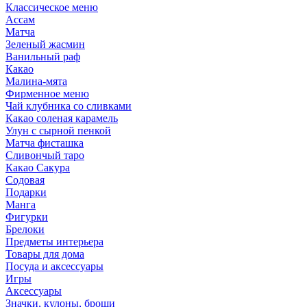
Классическое меню
Ассам
Матча
Зеленый жасмин
Ванильный раф
Какао
Малина-мята
Фирменное меню
Чай клубника со сливками
Какао соленая карамель
Улун с сырной пенкой
Матча фисташка
Сливончый таро
Какао Сакура
Содовая
Подарки
Манга
Фигурки
Брелоки
Предметы интерьера
Товары для дома
Посуда и аксессуары
Игры
Аксессуары
Значки, кулоны, броши