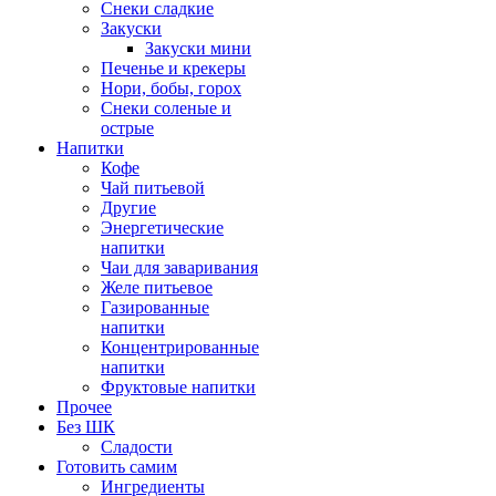
Снеки сладкие
Закуски
Закуски мини
Печенье и крекеры
Нори, бобы, горох
Снеки соленые и
острые
Напитки
Кофе
Чай питьевой
Другие
Энергетические
напитки
Чаи для заваривания
Желе питьевое
Газированные
напитки
Концентрированные
напитки
Фруктовые напитки
Прочее
Без ШК
Сладости
Готовить самим
Ингредиенты