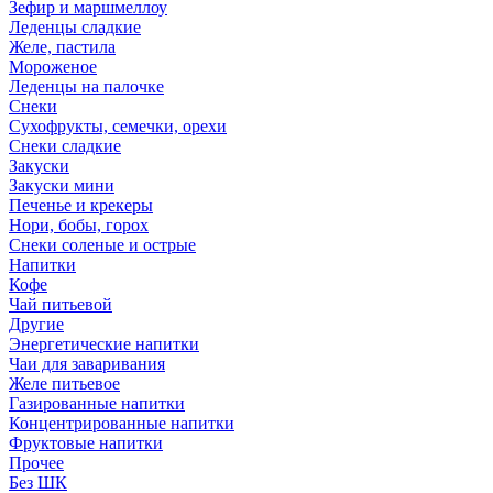
Зефир и маршмеллоу
Леденцы сладкие
Желе, пастила
Мороженое
Леденцы на палочке
Снеки
Сухофрукты, семечки, орехи
Снеки сладкие
Закуски
Закуски мини
Печенье и крекеры
Нори, бобы, горох
Снеки соленые и острые
Напитки
Кофе
Чай питьевой
Другие
Энергетические напитки
Чаи для заваривания
Желе питьевое
Газированные напитки
Концентрированные напитки
Фруктовые напитки
Прочее
Без ШК