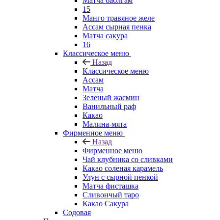
Матча баблгам
15
Манго травяное желе
Ассам сырная пенка
Матча сакура
16
Классическое меню
Назад
Классическое меню
Ассам
Матча
Зеленый жасмин
Ванильный раф
Какао
Малина-мята
Фирменное меню
Назад
Фирменное меню
Чай клубника со сливками
Какао соленая карамель
Улун с сырной пенкой
Матча фисташка
Сливончый таро
Какао Сакура
Содовая