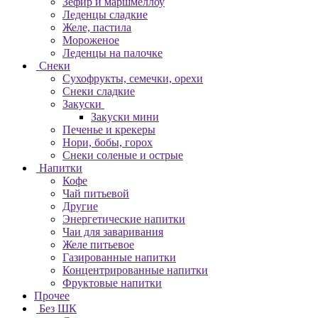
Зефир и маршмеллоу
Леденцы сладкие
Желе, пастила
Мороженое
Леденцы на палочке
Снеки
Сухофрукты, семечки, орехи
Снеки сладкие
Закуски
Закуски мини
Печенье и крекеры
Нори, бобы, горох
Снеки соленые и острые
Напитки
Кофе
Чай питьевой
Другие
Энергетические напитки
Чаи для заваривания
Желе питьевое
Газированные напитки
Концентрированные напитки
Фруктовые напитки
Прочее
Без ШК