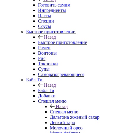
Готовить самим
Ингредиенты
Пасты
Специи
Соусы
Быстрое приготовление
Назад
Быстрое приготовление
Рамен
Вонтоны
Рис
Токпокки
Супы
Саморазогревающиеся
Бабл Ти
Назад
Бабл Ти
Добавки
Спешал меню
Назад
Спешал меню
Дальгона жженый сахар
Легкий таро
Молочный орео