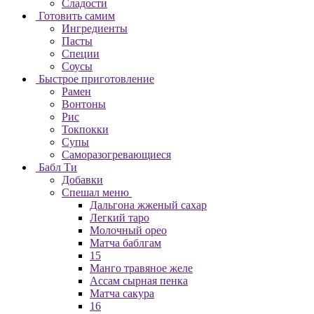
Сладости
Готовить самим
Ингредиенты
Пасты
Специи
Соусы
Быстрое приготовление
Рамен
Вонтоны
Рис
Токпокки
Супы
Саморазогревающиеся
Бабл Ти
Добавки
Спешал меню
Дальгона жженый сахар
Легкий таро
Молочный орео
Матча баблгам
15
Манго травяное желе
Ассам сырная пенка
Матча сакура
16