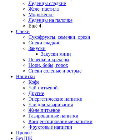
Леденцы сладкие
Желе, пастила
Мороженое
Леденцы на палочке
Ещё 4
Снеки
Сухофрукты, семечки, орехи
Снеки сладкие
Закуски
Закуски мини
Печенье и крекеры
Нори, бобы, горох
Снеки соленые и острые
Напитки
Кофе
Чай питьевой
Другие
Энергетические напитки
Чаи для заваривания
Желе питьевое
Газированные напитки
Концентрированные напитки
Фруктовые напитки
Прочее
Без ШК