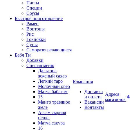
Пасты
Специи
Соусы
Быстрое приготовление
Рамен
Вонтоны
Рис
Токпокки
Супы
Саморазогревающиеся
Бабл Ти
Добавки
Спешал меню
Дальгона
жженый сахар
Легкий таро
Компания
Молочный орео
Матча баблгам
Доставка
Адреса
15
и оплата
Ф
магазинов
Манго травяное
Вакансии
желе
Контакты
Ассам сырная
пенка
Матча сакура
16