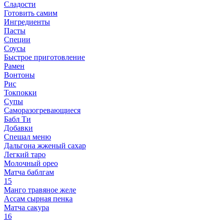
Сладости
Готовить самим
Ингредиенты
Пасты
Специи
Соусы
Быстрое приготовление
Рамен
Вонтоны
Рис
Токпокки
Супы
Саморазогревающиеся
Бабл Ти
Добавки
Спешал меню
Дальгона жженый сахар
Легкий таро
Молочный орео
Матча баблгам
15
Манго травяное желе
Ассам сырная пенка
Матча сакура
16