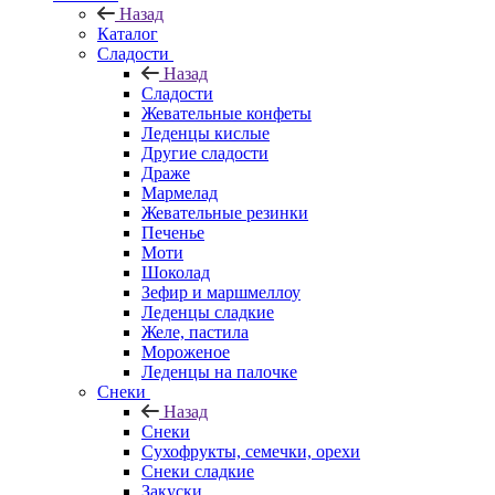
Назад
Каталог
Сладости
Назад
Сладости
Жевательные конфеты
Леденцы кислые
Другие сладости
Драже
Мармелад
Жевательные резинки
Печенье
Моти
Шоколад
Зефир и маршмеллоу
Леденцы сладкие
Желе, пастила
Мороженое
Леденцы на палочке
Снеки
Назад
Снеки
Сухофрукты, семечки, орехи
Снеки сладкие
Закуски