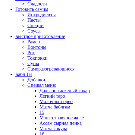
Сладости
Готовить самим
Ингредиенты
Пасты
Специи
Соусы
Быстрое приготовление
Рамен
Вонтоны
Рис
Токпокки
Супы
Саморазогревающиеся
Бабл Ти
Добавки
Спешал меню
Дальгона жженый сахар
Легкий таро
Молочный орео
Матча баблгам
15
Манго травяное желе
Ассам сырная пенка
Матча сакура
16