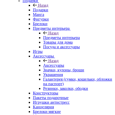
Подарки
Назад
Подарки
Манга
Фигурки
Брелоки
Предметы интерьера
Назад
Предметы интерьера
Товары для дома
Посуда и аксессуары
Игры
Аксессуары
Назад
Аксессуары
Значки, кулоны, броши
Украшения
Галантерея (сумки, кошельки, обложки
на паспорт)
Резинки, заколки, ободки
Конструкторы
Пакеты подарочные
Игрушки антистресс
Канцелярия
Брелоки мягкие