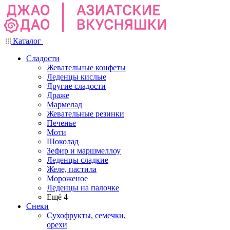
Каталог
Сладости
Жевательные конфеты
Леденцы кислые
Другие сладости
Драже
Мармелад
Жевательные резинки
Печенье
Моти
Шоколад
Зефир и маршмеллоу
Леденцы сладкие
Желе, пастила
Мороженое
Леденцы на палочке
Ещё 4
Снеки
Сухофрукты, семечки,
орехи