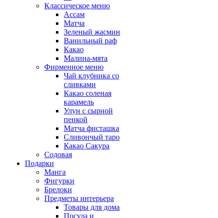
Классическое меню
Ассам
Матча
Зеленый жасмин
Ванильный раф
Какао
Малина-мята
Фирменное меню
Чай клубника со
сливками
Какао соленая
карамель
Улун с сырной
пенкой
Матча фисташка
Сливончый таро
Какао Сакура
Содовая
Подарки
Манга
Фигурки
Брелоки
Предметы интерьера
Товары для дома
Посуда и