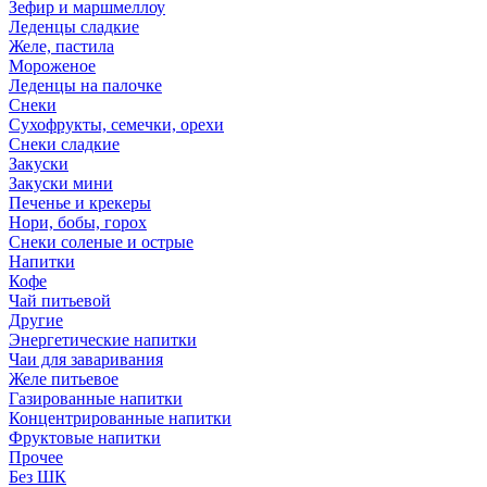
Зефир и маршмеллоу
Леденцы сладкие
Желе, пастила
Мороженое
Леденцы на палочке
Снеки
Сухофрукты, семечки, орехи
Снеки сладкие
Закуски
Закуски мини
Печенье и крекеры
Нори, бобы, горох
Снеки соленые и острые
Напитки
Кофе
Чай питьевой
Другие
Энергетические напитки
Чаи для заваривания
Желе питьевое
Газированные напитки
Концентрированные напитки
Фруктовые напитки
Прочее
Без ШК