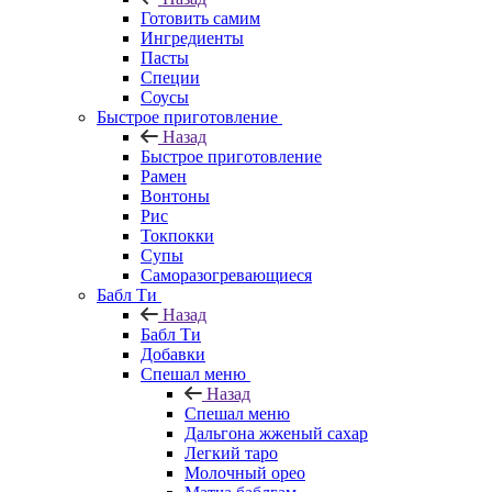
Готовить самим
Ингредиенты
Пасты
Специи
Соусы
Быстрое приготовление
Назад
Быстрое приготовление
Рамен
Вонтоны
Рис
Токпокки
Супы
Саморазогревающиеся
Бабл Ти
Назад
Бабл Ти
Добавки
Спешал меню
Назад
Спешал меню
Дальгона жженый сахар
Легкий таро
Молочный орео