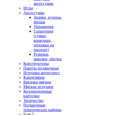
аксессуары
Игры
Аксессуары
Значки, кулоны,
броши
Украшения
Галантерея
(сумки,
кошельки,
обложки на
паспорт)
Резинки,
заколки, ободки
Конструкторы
Пакеты подарочные
Игрушки антистресс
Канцелярия
Брелоки мягкие
Мягкие игрушки
Коллекционные
карточки
Творчество
Подарочные
тематические наборы
Ещё 5