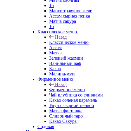
Матча баблгам
15
Манго травяное желе
Ассам сырная пенка
Матча сакура
16
Классическое меню
Назад
Классическое меню
Ассам
Матча
Зеленый жасмин
Ванильный раф
Какао
Малина-мята
Фирменное меню
Назад
Фирменное меню
Чай клубника со сливками
Какао соленая карамель
Улун с сырной пенкой
Матча фисташка
Сливончый таро
Какао Сакура
Содовая