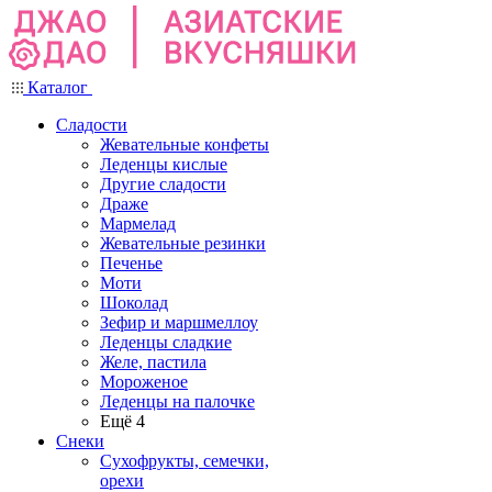
Каталог
Сладости
Жевательные конфеты
Леденцы кислые
Другие сладости
Драже
Мармелад
Жевательные резинки
Печенье
Моти
Шоколад
Зефир и маршмеллоу
Леденцы сладкие
Желе, пастила
Мороженое
Леденцы на палочке
Ещё 4
Снеки
Сухофрукты, семечки,
орехи