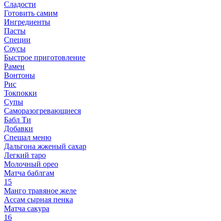
Сладости
Готовить самим
Ингредиенты
Пасты
Специи
Соусы
Быстрое приготовление
Рамен
Вонтоны
Рис
Токпокки
Супы
Саморазогревающиеся
Бабл Ти
Добавки
Спешал меню
Дальгона жженый сахар
Легкий таро
Молочный орео
Матча баблгам
15
Манго травяное желе
Ассам сырная пенка
Матча сакура
16