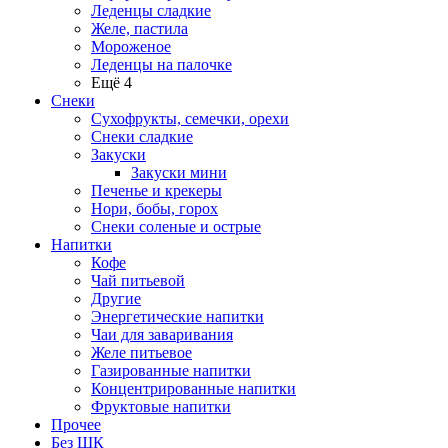
Леденцы сладкие
Желе, пастила
Мороженое
Леденцы на палочке
Ещё 4
Снеки
Сухофрукты, семечки, орехи
Снеки сладкие
Закуски
Закуски мини
Печенье и крекеры
Нори, бобы, горох
Снеки соленые и острые
Напитки
Кофе
Чай питьевой
Другие
Энергетические напитки
Чаи для заваривания
Желе питьевое
Газированные напитки
Концентрированные напитки
Фруктовые напитки
Прочее
Без ШК