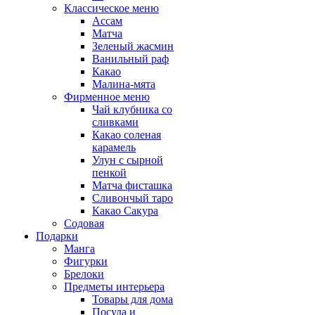
Классическое меню
Ассам
Матча
Зеленый жасмин
Ванильный раф
Какао
Малина-мята
Фирменное меню
Чай клубника со
сливками
Какао соленая
карамель
Улун с сырной
пенкой
Матча фисташка
Сливончый таро
Какао Сакура
Содовая
Подарки
Манга
Фигурки
Брелоки
Предметы интерьера
Товары для дома
Посуда и