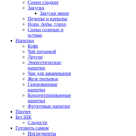
Снеки сладкие
Закуски
Закуски мини
Печенье и крекеры
Нори, бобы, горох
Снеки соленые и
острые
Напитки
Кофе
Чай питьевой
Другие
Энергетические
напитки
Чаи для заваривания
Желе питьевое
Газированные
напитки
Концентрированные
напитки
Фруктовые напитки
Прочее
Без ШК
Сладости
Готовить самим
Ингредиенты