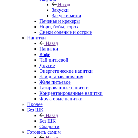
Назад
Закуски
Закуски мини
Печенье и крекеры
Нори, бобы, горох
Снеки соленые и острые
Напитки
Назад
Напитки
Кофе
Чай питьевой
Другие
Энергетические напитки
Чаи для заваривания
Желе питьевое
Газированные напитки
Концентрированные напитки
Фруктовые напитки
Прочее
Без ШК
Назад
Без ШК
Сладости
Готовить самим
Назад