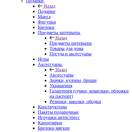
Подарки
Назад
Подарки
Манга
Фигурки
Брелоки
Предметы интерьера
Назад
Предметы интерьера
Товары для дома
Посуда и аксессуары
Игры
Аксессуары
Назад
Аксессуары
Значки, кулоны, броши
Украшения
Галантерея (сумки, кошельки, обложки
на паспорт)
Резинки, заколки, ободки
Конструкторы
Пакеты подарочные
Игрушки антистресс
Канцелярия
Брелоки мягкие