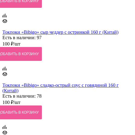
ДОБАВИТЬ В КОРЗИНУ
Токпоки «Bibigo» сыр чеддер с остринкой 160 г (Китай)
Есть в наличии: 97
100
₽
/шт
ДОБАВИТЬ В КОРЗИНУ
Токпоки «Bibigo» сладко-острый соус с говядиной 160 г
(Китай)
Есть в наличии: 78
100
₽
/шт
ДОБАВИТЬ В КОРЗИНУ