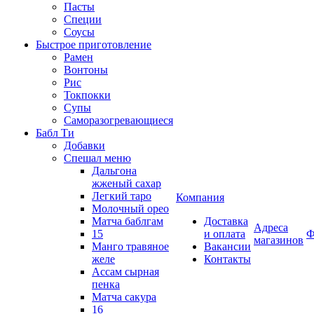
Пасты
Специи
Соусы
Быстрое приготовление
Рамен
Вонтоны
Рис
Токпокки
Супы
Саморазогревающиеся
Бабл Ти
Добавки
Спешал меню
Дальгона
жженый сахар
Легкий таро
Компания
Молочный орео
Матча баблгам
Доставка
Адреса
15
и оплата
Ф
магазинов
Манго травяное
Вакансии
желе
Контакты
Ассам сырная
пенка
Матча сакура
16