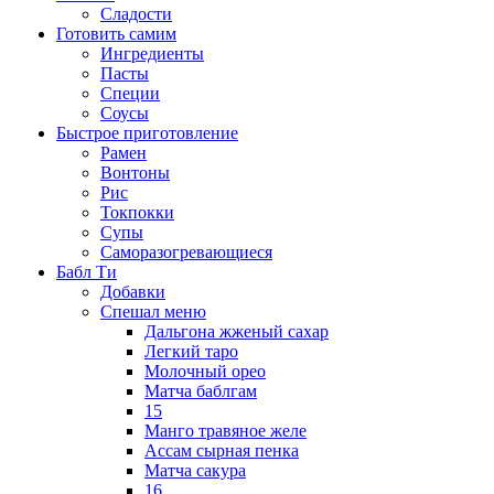
Сладости
Готовить самим
Ингредиенты
Пасты
Специи
Соусы
Быстрое приготовление
Рамен
Вонтоны
Рис
Токпокки
Супы
Саморазогревающиеся
Бабл Ти
Добавки
Спешал меню
Дальгона жженый сахар
Легкий таро
Молочный орео
Матча баблгам
15
Манго травяное желе
Ассам сырная пенка
Матча сакура
16