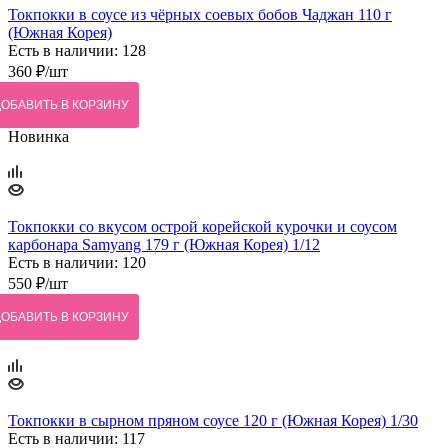
Токпокки в соусе из чёрных соевых бобов Чаджан 110 г
(Южная Корея)
Есть в наличии: 128
360
₽
/шт
ДОБАВИТЬ В КОРЗИНУ
Новинка
Токпокки со вкусом острой корейской курочки и соусом
карбонара Samyang 179 г (Южная Корея) 1/12
Есть в наличии: 120
550
₽
/шт
ДОБАВИТЬ В КОРЗИНУ
Токпокки в сырном пряном соусе 120 г (Южная Корея) 1/30
Есть в наличии: 117