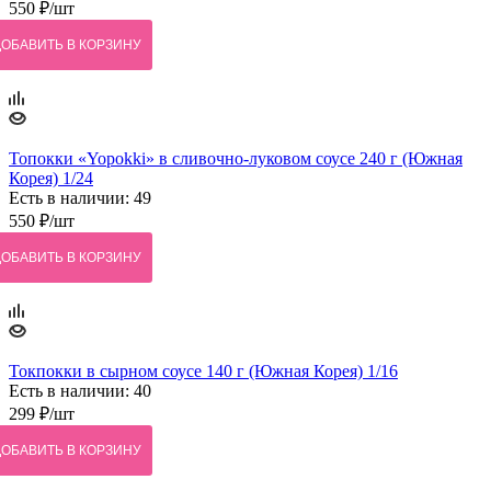
550
₽
/шт
ДОБАВИТЬ В КОРЗИНУ
Топокки «Yopokki» в сливочно-луковом соусе 240 г (Южная
Корея) 1/24
Есть в наличии: 49
550
₽
/шт
ДОБАВИТЬ В КОРЗИНУ
Токпокки в сырном соусе 140 г (Южная Корея) 1/16
Есть в наличии: 40
299
₽
/шт
ДОБАВИТЬ В КОРЗИНУ