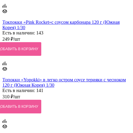
Токпокки «Pink Rocket»с соусом карбонара 120 г (Южная
Корея) 1/30
Есть в наличии: 143
249
₽
/шт
ДОБАВИТЬ В КОРЗИНУ
Топокки «Yopokki» в легко остром соусе терияки с чесноком
120 г (Южная Корея) 1/30
Есть в наличии: 141
310
₽
/шт
ДОБАВИТЬ В КОРЗИНУ