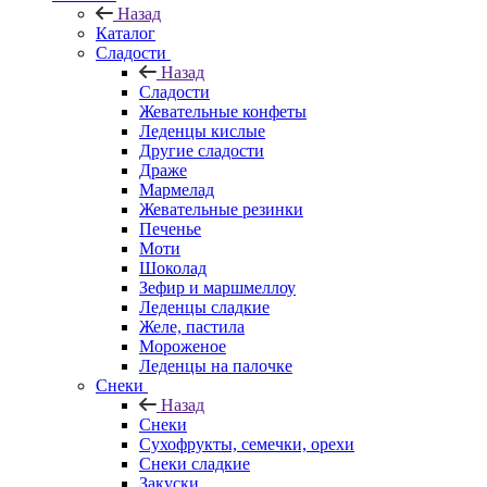
Назад
Каталог
Сладости
Назад
Сладости
Жевательные конфеты
Леденцы кислые
Другие сладости
Драже
Мармелад
Жевательные резинки
Печенье
Моти
Шоколад
Зефир и маршмеллоу
Леденцы сладкие
Желе, пастила
Мороженое
Леденцы на палочке
Снеки
Назад
Снеки
Сухофрукты, семечки, орехи
Снеки сладкие
Закуски