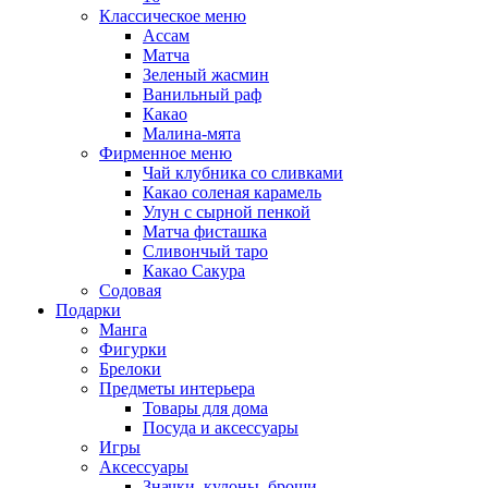
Классическое меню
Ассам
Матча
Зеленый жасмин
Ванильный раф
Какао
Малина-мята
Фирменное меню
Чай клубника со сливками
Какао соленая карамель
Улун с сырной пенкой
Матча фисташка
Сливончый таро
Какао Сакура
Содовая
Подарки
Манга
Фигурки
Брелоки
Предметы интерьера
Товары для дома
Посуда и аксессуары
Игры
Аксессуары
Значки, кулоны, броши