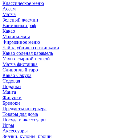
Классическое меню
Ассам
Матча
Зеленый жасмин
Ванильный раф
Какао
Малина-мята
Фирменное меню
Чай клубника со сливками
Какао соленая карамель
Улун с сырной пенкой
Матча фисташка
Сливончый таро
Какао Сакура
Содовая
Подарки
Манга
Фигурки
Брелоки
Предметы интерьера
Товары для дома
Посуда и аксессуары
Игры
Аксессуары
Значки, кулоны, броши