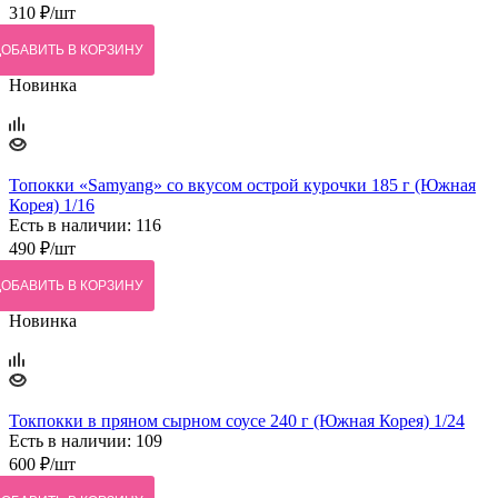
310
₽
/шт
ДОБАВИТЬ В КОРЗИНУ
Новинка
Топокки «Samyang» со вкусом острой курочки 185 г (Южная
Корея) 1/16
Есть в наличии: 116
490
₽
/шт
ДОБАВИТЬ В КОРЗИНУ
Новинка
Токпокки в пряном сырном соусе 240 г (Южная Корея) 1/24
Есть в наличии: 109
600
₽
/шт