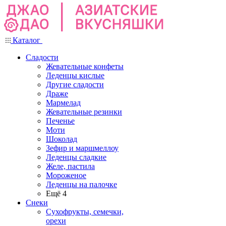
Каталог
Сладости
Жевательные конфеты
Леденцы кислые
Другие сладости
Драже
Мармелад
Жевательные резинки
Печенье
Моти
Шоколад
Зефир и маршмеллоу
Леденцы сладкие
Желе, пастила
Мороженое
Леденцы на палочке
Ещё 4
Снеки
Сухофрукты, семечки,
орехи