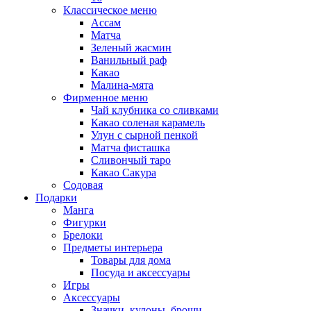
Классическое меню
Ассам
Матча
Зеленый жасмин
Ванильный раф
Какао
Малина-мята
Фирменное меню
Чай клубника со сливками
Какао соленая карамель
Улун с сырной пенкой
Матча фисташка
Сливончый таро
Какао Сакура
Содовая
Подарки
Манга
Фигурки
Брелоки
Предметы интерьера
Товары для дома
Посуда и аксессуары
Игры
Аксессуары
Значки, кулоны, броши