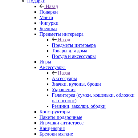
Подарки
Назад
Подарки
Манга
Фигурки
Брелоки
Предметы интерьера
Назад
Предметы интерьера
Товары для дома
Посуда и аксессуары
Игры
Аксессуары
Назад
Аксессуары
Значки, кулоны, броши
Украшения
Галантерея (сумки, кошельки, обложки
на паспорт)
Резинки, заколки, ободки
Конструкторы
Пакеты подарочные
Игрушки антистресс
Канцелярия
Брелоки мягкие