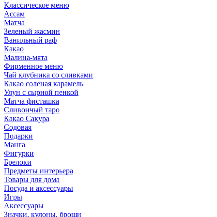
Классическое меню
Ассам
Матча
Зеленый жасмин
Ванильный раф
Какао
Малина-мята
Фирменное меню
Чай клубника со сливками
Какао соленая карамель
Улун с сырной пенкой
Матча фисташка
Сливончый таро
Какао Сакура
Содовая
Подарки
Манга
Фигурки
Брелоки
Предметы интерьера
Товары для дома
Посуда и аксессуары
Игры
Аксессуары
Значки, кулоны, броши