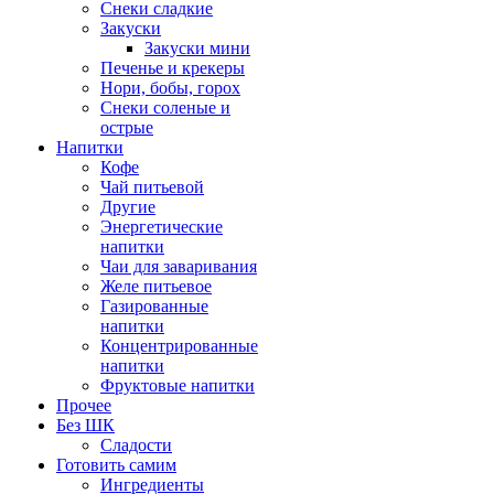
Снеки сладкие
Закуски
Закуски мини
Печенье и крекеры
Нори, бобы, горох
Снеки соленые и
острые
Напитки
Кофе
Чай питьевой
Другие
Энергетические
напитки
Чаи для заваривания
Желе питьевое
Газированные
напитки
Концентрированные
напитки
Фруктовые напитки
Прочее
Без ШК
Сладости
Готовить самим
Ингредиенты