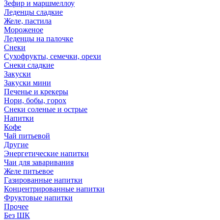
Зефир и маршмеллоу
Леденцы сладкие
Желе, пастила
Мороженое
Леденцы на палочке
Снеки
Сухофрукты, семечки, орехи
Снеки сладкие
Закуски
Закуски мини
Печенье и крекеры
Нори, бобы, горох
Снеки соленые и острые
Напитки
Кофе
Чай питьевой
Другие
Энергетические напитки
Чаи для заваривания
Желе питьевое
Газированные напитки
Концентрированные напитки
Фруктовые напитки
Прочее
Без ШК