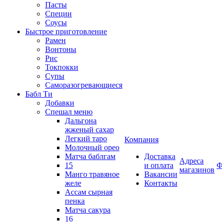
Пасты
Специи
Соусы
Быстрое приготовление
Рамен
Вонтоны
Рис
Токпокки
Супы
Саморазогревающиеся
Бабл Ти
Добавки
Спешал меню
Дальгона
жженый сахар
Легкий таро
Компания
Молочный орео
Матча баблгам
Доставка
Адреса
15
и оплата
Ф
магазинов
Манго травяное
Вакансии
желе
Контакты
Ассам сырная
пенка
Матча сакура
16