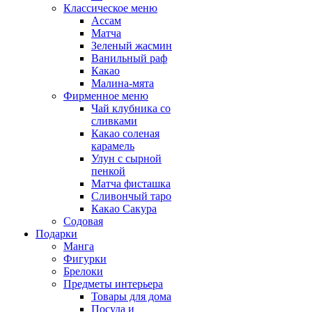
Классическое меню
Ассам
Матча
Зеленый жасмин
Ванильный раф
Какао
Малина-мята
Фирменное меню
Чай клубника со
сливками
Какао соленая
карамель
Улун с сырной
пенкой
Матча фисташка
Сливончый таро
Какао Сакура
Содовая
Подарки
Манга
Фигурки
Брелоки
Предметы интерьера
Товары для дома
Посуда и