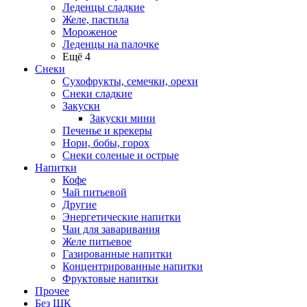
Леденцы сладкие
Желе, пастила
Мороженое
Леденцы на палочке
Ещё 4
Снеки
Сухофрукты, семечки, орехи
Снеки сладкие
Закуски
Закуски мини
Печенье и крекеры
Нори, бобы, горох
Снеки соленые и острые
Напитки
Кофе
Чай питьевой
Другие
Энергетические напитки
Чаи для заваривания
Желе питьевое
Газированные напитки
Концентрированные напитки
Фруктовые напитки
Прочее
Без ШК