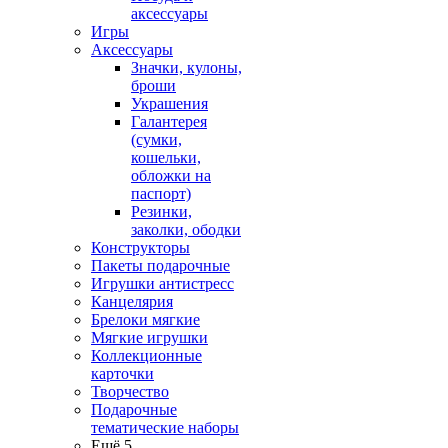
аксессуары
Игры
Аксессуары
Значки, кулоны,
броши
Украшения
Галантерея
(сумки,
кошельки,
обложки на
паспорт)
Резинки,
заколки, ободки
Конструкторы
Пакеты подарочные
Игрушки антистресс
Канцелярия
Брелоки мягкие
Мягкие игрушки
Коллекционные
карточки
Творчество
Подарочные
тематические наборы
Ещё 5