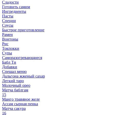
Сладости
Готовить самим
Ингредиенты
Пасты
Специи
Соусы
Быстрое приготовление
Рамен
Вонтоны
Рис
Токпокки
Супы
Саморазогревающиеся
Бабл Ти
Добавки
Спешал меню
Дальгона жженый сахар
Легкий таро
Молочный орео
Матча баблгам
15
Манго травяное желе
Ассам сырная пенка
Матча сакура
16