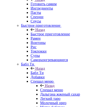
Готовить самим
Ингредиенты
Пасты
Специи
Соусы
Быстрое приготовление
Назад
Быстрое приготовление
Рамен
Вонтоны
Рис
Токпокки
Супы
Саморазогревающиеся
Бабл Ти
Назад
Бабл Ти
Добавки
Спешал меню
Назад
Спешал меню
Дальгона жженый сахар
Легкий таро
Молочный орео