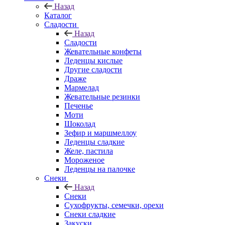
Назад
Каталог
Сладости
Назад
Сладости
Жевательные конфеты
Леденцы кислые
Другие сладости
Драже
Мармелад
Жевательные резинки
Печенье
Моти
Шоколад
Зефир и маршмеллоу
Леденцы сладкие
Желе, пастила
Мороженое
Леденцы на палочке
Снеки
Назад
Снеки
Сухофрукты, семечки, орехи
Снеки сладкие
Закуски