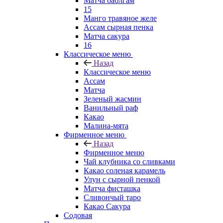
Матча баблгам
15
Манго травяное желе
Ассам сырная пенка
Матча сакура
16
Классическое меню
Назад
Классическое меню
Ассам
Матча
Зеленый жасмин
Ванильный раф
Какао
Малина-мята
Фирменное меню
Назад
Фирменное меню
Чай клубника со сливками
Какао соленая карамель
Улун с сырной пенкой
Матча фисташка
Сливончый таро
Какао Сакура
Содовая