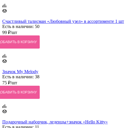
Счастливый талисман «Любовный узел» в ассортименте 1 шт
Есть в наличии: 50
99
₽
/шт
ДОБАВИТЬ В КОРЗИНУ
Значок My Melody
Есть в наличии: 38
75
₽
/шт
ДОБАВИТЬ В КОРЗИНУ
Подарочный наборчик, леденцы+значок «Hello Kitty»
Есть в наличии: 11