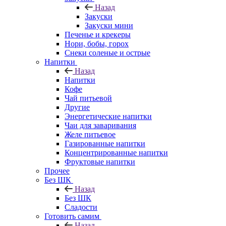
Назад
Закуски
Закуски мини
Печенье и крекеры
Нори, бобы, горох
Снеки соленые и острые
Напитки
Назад
Напитки
Кофе
Чай питьевой
Другие
Энергетические напитки
Чаи для заваривания
Желе питьевое
Газированные напитки
Концентрированные напитки
Фруктовые напитки
Прочее
Без ШК
Назад
Без ШК
Сладости
Готовить самим
Назад