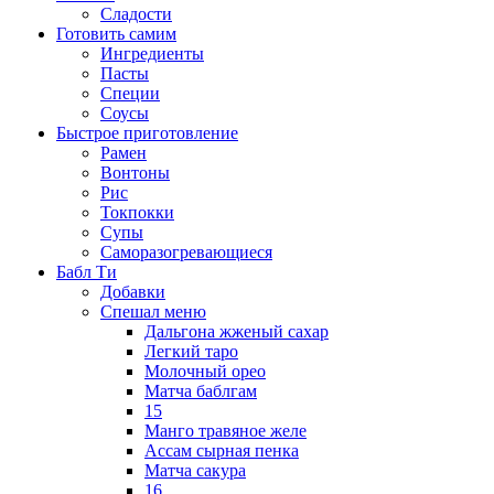
Сладости
Готовить самим
Ингредиенты
Пасты
Специи
Соусы
Быстрое приготовление
Рамен
Вонтоны
Рис
Токпокки
Супы
Саморазогревающиеся
Бабл Ти
Добавки
Спешал меню
Дальгона жженый сахар
Легкий таро
Молочный орео
Матча баблгам
15
Манго травяное желе
Ассам сырная пенка
Матча сакура
16