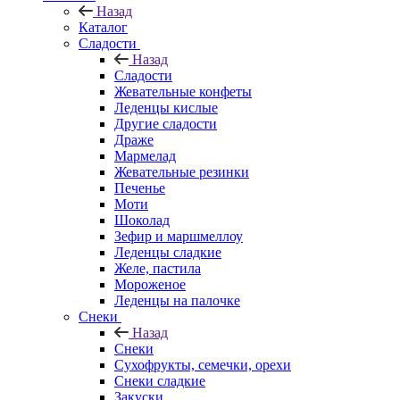
Назад
Каталог
Сладости
Назад
Сладости
Жевательные конфеты
Леденцы кислые
Другие сладости
Драже
Мармелад
Жевательные резинки
Печенье
Моти
Шоколад
Зефир и маршмеллоу
Леденцы сладкие
Желе, пастила
Мороженое
Леденцы на палочке
Снеки
Назад
Снеки
Сухофрукты, семечки, орехи
Снеки сладкие
Закуски