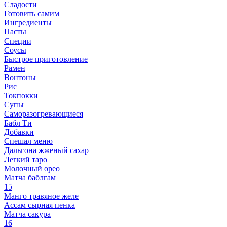
Сладости
Готовить самим
Ингредиенты
Пасты
Специи
Соусы
Быстрое приготовление
Рамен
Вонтоны
Рис
Токпокки
Супы
Саморазогревающиеся
Бабл Ти
Добавки
Спешал меню
Дальгона жженый сахар
Легкий таро
Молочный орео
Матча баблгам
15
Манго травяное желе
Ассам сырная пенка
Матча сакура
16