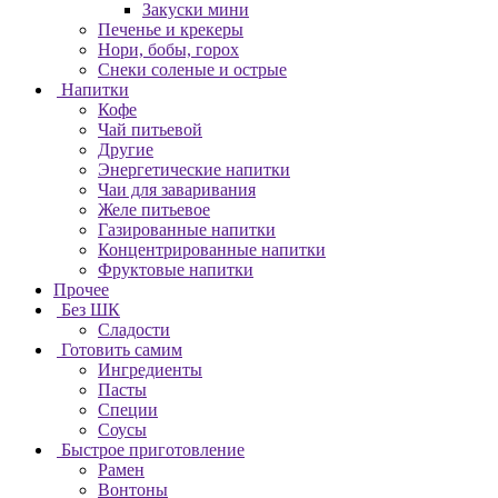
Закуски мини
Печенье и крекеры
Нори, бобы, горох
Снеки соленые и острые
Напитки
Кофе
Чай питьевой
Другие
Энергетические напитки
Чаи для заваривания
Желе питьевое
Газированные напитки
Концентрированные напитки
Фруктовые напитки
Прочее
Без ШК
Сладости
Готовить самим
Ингредиенты
Пасты
Специи
Соусы
Быстрое приготовление
Рамен
Вонтоны