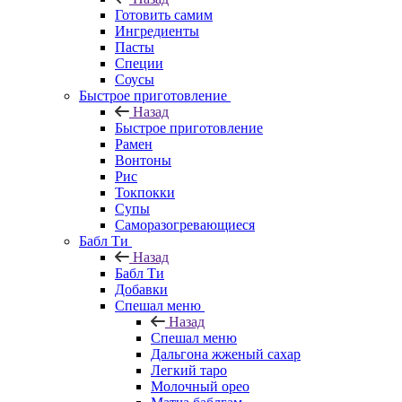
Готовить самим
Ингредиенты
Пасты
Специи
Соусы
Быстрое приготовление
Назад
Быстрое приготовление
Рамен
Вонтоны
Рис
Токпокки
Супы
Саморазогревающиеся
Бабл Ти
Назад
Бабл Ти
Добавки
Спешал меню
Назад
Спешал меню
Дальгона жженый сахар
Легкий таро
Молочный орео