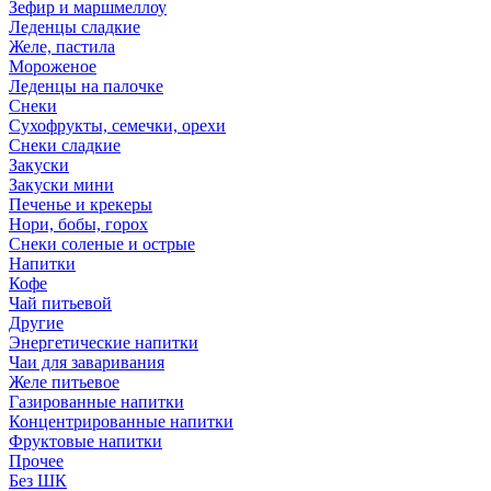
Зефир и маршмеллоу
Леденцы сладкие
Желе, пастила
Мороженое
Леденцы на палочке
Снеки
Сухофрукты, семечки, орехи
Снеки сладкие
Закуски
Закуски мини
Печенье и крекеры
Нори, бобы, горох
Снеки соленые и острые
Напитки
Кофе
Чай питьевой
Другие
Энергетические напитки
Чаи для заваривания
Желе питьевое
Газированные напитки
Концентрированные напитки
Фруктовые напитки
Прочее
Без ШК