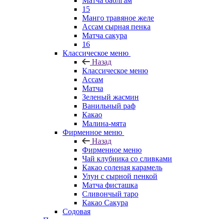
Матча баблгам
15
Манго травяное желе
Ассам сырная пенка
Матча сакура
16
Классическое меню
Назад
Классическое меню
Ассам
Матча
Зеленый жасмин
Ванильный раф
Какао
Малина-мята
Фирменное меню
Назад
Фирменное меню
Чай клубника со сливками
Какао соленая карамель
Улун с сырной пенкой
Матча фисташка
Сливончый таро
Какао Сакура
Содовая