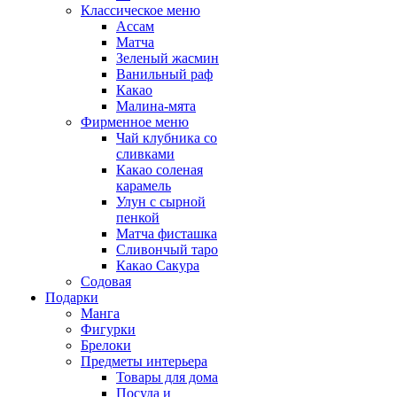
Классическое меню
Ассам
Матча
Зеленый жасмин
Ванильный раф
Какао
Малина-мята
Фирменное меню
Чай клубника со
сливками
Какао соленая
карамель
Улун с сырной
пенкой
Матча фисташка
Сливончый таро
Какао Сакура
Содовая
Подарки
Манга
Фигурки
Брелоки
Предметы интерьера
Товары для дома
Посуда и