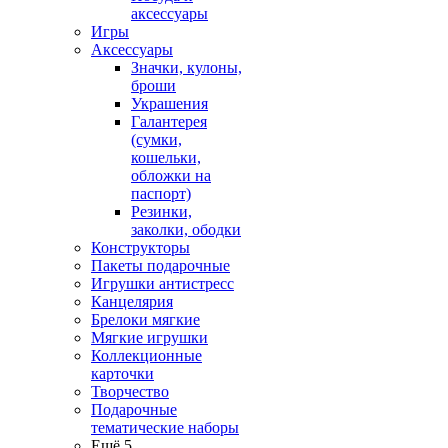
аксессуары
Игры
Аксессуары
Значки, кулоны,
броши
Украшения
Галантерея
(сумки,
кошельки,
обложки на
паспорт)
Резинки,
заколки, ободки
Конструкторы
Пакеты подарочные
Игрушки антистресс
Канцелярия
Брелоки мягкие
Мягкие игрушки
Коллекционные
карточки
Творчество
Подарочные
тематические наборы
Ещё 5