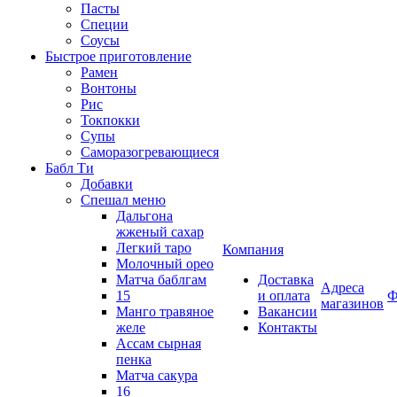
Пасты
Специи
Соусы
Быстрое приготовление
Рамен
Вонтоны
Рис
Токпокки
Супы
Саморазогревающиеся
Бабл Ти
Добавки
Спешал меню
Дальгона
жженый сахар
Легкий таро
Компания
Молочный орео
Матча баблгам
Доставка
Адреса
15
и оплата
Ф
магазинов
Манго травяное
Вакансии
желе
Контакты
Ассам сырная
пенка
Матча сакура
16