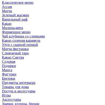
Классическое меню
Ассам
Матча
Зеленый жасмин
Ванильный раф
Какао
Малина-мята
Фирменное меню
Чай клубника со сливками
Какао соленая карамель
Улун с сырной пенкой
Матча фисташка
Сливончый таро
Какао Сакура
Содовая
Подарки
Манга
Фигурки
Брелоки
Предметы интерьера
Товары для дома
Посуда и аксессуары
Игры
Аксессуары
Значки, кулоны, броши