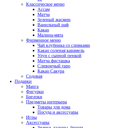
Классическое меню
Ассам
Матча
Зеленый жасмин
Ванильный раф
Какао
Малина-мята
Фирменное меню
Чай клубника со сливками
Какао соленая карамель
Улун с сырной пенкой
Матча фисташка
Сливончый таро
Какао Сакура
Содовая
Подарки
Манга
Фигурки
Брелоки
Предметы интерьера
Товары для дома
Посуда и аксессуары
Игры
Аксессуары
Значки, кулоны, броши