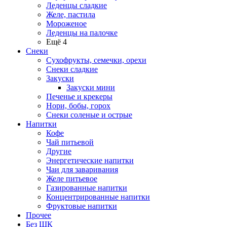
Леденцы сладкие
Желе, пастила
Мороженое
Леденцы на палочке
Ещё 4
Снеки
Сухофрукты, семечки, орехи
Снеки сладкие
Закуски
Закуски мини
Печенье и крекеры
Нори, бобы, горох
Снеки соленые и острые
Напитки
Кофе
Чай питьевой
Другие
Энергетические напитки
Чаи для заваривания
Желе питьевое
Газированные напитки
Концентрированные напитки
Фруктовые напитки
Прочее
Без ШК