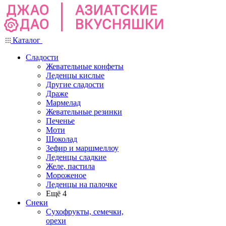
Каталог
Сладости
Жевательные конфеты
Леденцы кислые
Другие сладости
Драже
Мармелад
Жевательные резинки
Печенье
Моти
Шоколад
Зефир и маршмеллоу
Леденцы сладкие
Желе, пастила
Мороженое
Леденцы на палочке
Ещё 4
Снеки
Сухофрукты, семечки,
орехи