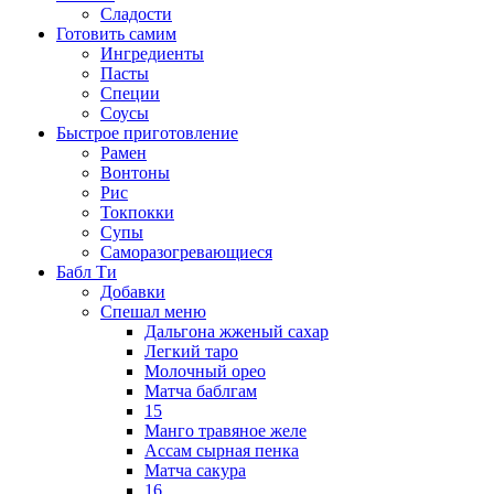
Сладости
Готовить самим
Ингредиенты
Пасты
Специи
Соусы
Быстрое приготовление
Рамен
Вонтоны
Рис
Токпокки
Супы
Саморазогревающиеся
Бабл Ти
Добавки
Спешал меню
Дальгона жженый сахар
Легкий таро
Молочный орео
Матча баблгам
15
Манго травяное желе
Ассам сырная пенка
Матча сакура
16