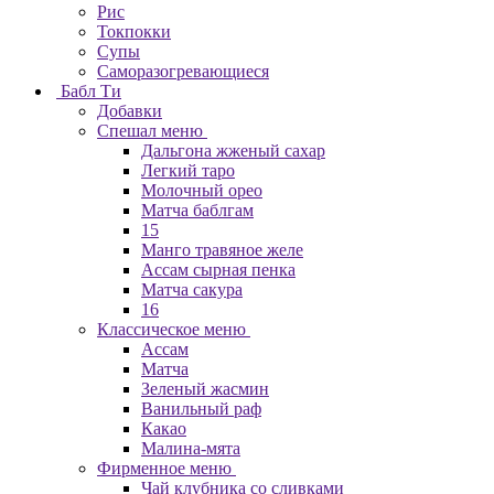
Рис
Токпокки
Супы
Саморазогревающиеся
Бабл Ти
Добавки
Спешал меню
Дальгона жженый сахар
Легкий таро
Молочный орео
Матча баблгам
15
Манго травяное желе
Ассам сырная пенка
Матча сакура
16
Классическое меню
Ассам
Матча
Зеленый жасмин
Ванильный раф
Какао
Малина-мята
Фирменное меню
Чай клубника со сливками