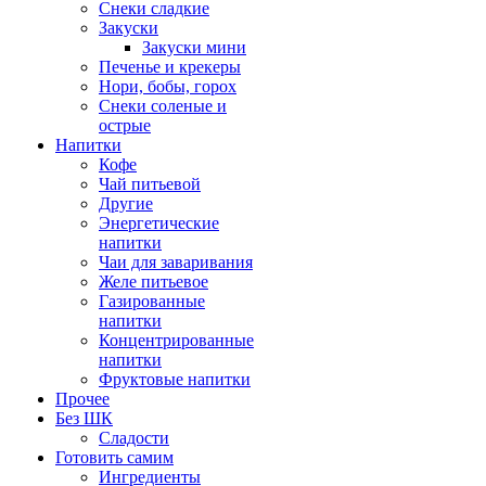
Снеки сладкие
Закуски
Закуски мини
Печенье и крекеры
Нори, бобы, горох
Снеки соленые и
острые
Напитки
Кофе
Чай питьевой
Другие
Энергетические
напитки
Чаи для заваривания
Желе питьевое
Газированные
напитки
Концентрированные
напитки
Фруктовые напитки
Прочее
Без ШК
Сладости
Готовить самим
Ингредиенты