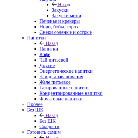
Назад
Закуски
Закуски мини
Печенье и крекеры
Нори, бобы, горох
Снеки соленые и острые
Напитки
Назад
Напитки
Кофе
Чай питьевой
Другие
Энергетические напитки
Чаи для заваривания
Желе питьевое
Газированные напитки
Концентрированные напитки
Фруктовые напитки
Прочее
Без ШК
Назад
Без ШК
Сладости
Готовить самим
Назад